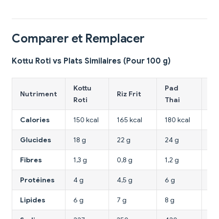
Comparer et Remplacer
Kottu Roti vs Plats Similaires (Pour 100 g)
Kottu
Pad
Nutriment
Riz Frit
Na
Roti
Thai
Calories
150 kcal
165 kcal
180 kcal
17
Glucides
18 g
22 g
24 g
23
Fibres
1,3 g
0,8 g
1,2 g
0,
Protéines
4 g
4,5 g
6 g
5 
Lipides
6 g
7 g
8 g
7,5