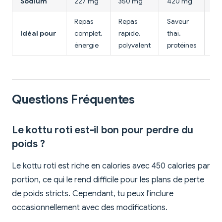
Sodium
227 mg
350 mg
420 mg
38
Repas
Repas
Saveur
Sa
Idéal pour
complet,
rapide,
thaï,
in
énergie
polyvalent
protéines
Questions Fréquentes
Le kottu roti est-il bon pour perdre du
poids ?
Le kottu roti est riche en calories avec 450 calories par
portion, ce qui le rend difficile pour les plans de perte
de poids stricts. Cependant, tu peux l'inclure
occasionnellement avec des modifications.