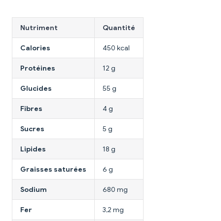
Nutriment
Quantité
Calories
450 kcal
Protéines
12 g
Glucides
55 g
Fibres
4 g
Sucres
5 g
Lipides
18 g
Graisses saturées
6 g
Sodium
680 mg
Fer
3,2 mg