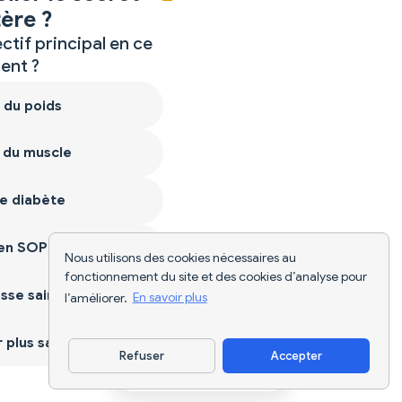
ère ?
ctif principal en ce
nt ?
 du poids
 du muscle
e diabète
ien SOPK
Nous utilisons des cookies nécessaires au
fonctionnement du site et des cookies d’analyse pour
sse saine
l’améliorer.
En savoir plus
plus sain
Refuser
Accepter
Télécharger l'appli