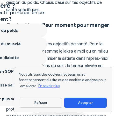
gestion du poids. Choisis basé sur tes objectifs de
ère ?
santé spécifiques.
ctif principal en ce
nt ?
Quel est le meilleur moment pour manger
 du poids
du laksa ?
Le timing dépend de tes objectifs de santé. Pour la
 du muscle
perte de poids : consomme le laksa à midi ou en milieu
e diabète
de matinée pour maximiser la satiété dans l'après-midi
et réduire les collations du soir ; la teneur élevée en
ien SOPK
sodium peut perturber le sommeil s'il est consommé
Nous utilisons des cookies nécessaires au
fonctionnement du site et des cookies d’analyse pour
tard. Pour le gain musculaire ou la récupération :
sse saine
l’améliorer.
En savoir plus
mange le laksa dans les 30 minutes après
l'entraînement pour reconstituer le glycogène (60g de
plus sain
glucides) et soutenir la synthèse protéique (20g de
Refuser
Accepter
Télécharger l'appli
protéines). Pour le diabète : consomme en milieu de