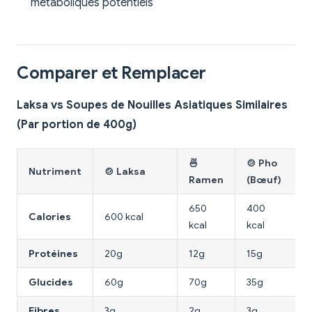
métaboliques potentiels
Comparer et Remplacer
Laksa vs Soupes de Nouilles Asiatiques Similaires
(Par portion de 400g)
🍜
🍲 Pho
Nutriment
🍲 Laksa
Ramen
(Bœuf)
650
400
Calories
600 kcal
kcal
kcal
Protéines
20g
12g
15g
Glucides
60g
70g
35g
Fibres
3g
2g
3g