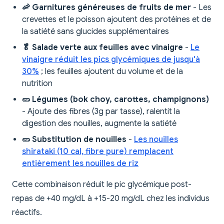
🦐 Garnitures généreuses de fruits de mer
- Les
crevettes et le poisson ajoutent des protéines et de
la satiété sans glucides supplémentaires
🥬 Salade verte aux feuilles avec vinaigre
-
Le
vinaigre réduit les pics glycémiques de jusqu'à
30%
; les feuilles ajoutent du volume et de la
nutrition
🥒 Légumes (bok choy, carottes, champignons)
- Ajoute des fibres (3g par tasse), ralentit la
digestion des nouilles, augmente la satiété
🥒 Substitution de nouilles
-
Les nouilles
shirataki (10 cal, fibre pure) remplacent
entièrement les nouilles de riz
Cette combinaison réduit le pic glycémique post-
repas de +40 mg/dL à +15-20 mg/dL chez les individus
réactifs.