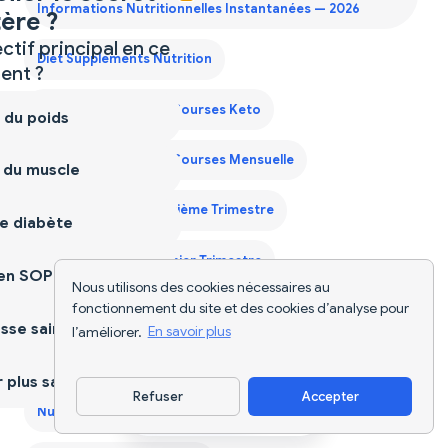
Informations Nutritionnelles Instantanées — 2026
ère ?
ctif principal en ce
Diet Supplements Nutrition
nt ?
Générateur Liste de Courses Keto
 du poids
Générateur Liste de Courses Mensuelle
 du muscle
Guide Protéines Deuxième Trimestre
e diabète
Guide Protéines Premier Trimestre
ien SOPK
Nous utilisons des cookies nécessaires au
fonctionnement du site et des cookies d’analyse pour
Guide Protéines Troisième Trimestre
sse saine
l’améliorer.
En savoir plus
Nutriscan pour la Grossesse
plus sain
Refuser
Accepter
Télécharger l'appli
Nutriscan pour la Perte de Poids