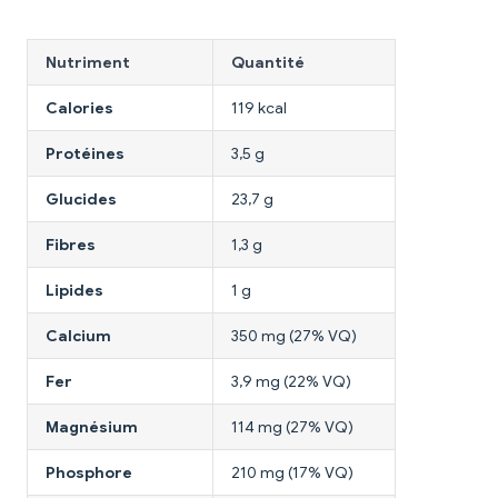
Nutriment
Quantité
Calories
119 kcal
Protéines
3,5 g
Glucides
23,7 g
Fibres
1,3 g
Lipides
1 g
Calcium
350 mg (27% VQ)
Fer
3,9 mg (22% VQ)
Magnésium
114 mg (27% VQ)
Phosphore
210 mg (17% VQ)