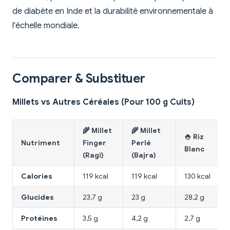
de diabète en Inde et la durabilité environnementale à
l'échelle mondiale.
Comparer & Substituer
Millets vs Autres Céréales (Pour 100 g Cuits)
🌾 Millet
🌾 Millet
🍚 Riz
Nutriment
Finger
Perlé
Blanc
(Ragi)
(Bajra)
Calories
119 kcal
119 kcal
130 kcal
Glucides
23,7 g
23 g
28,2 g
Protéines
3,5 g
4,2 g
2,7 g