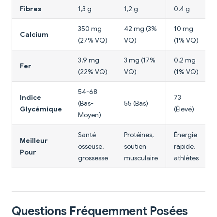
Fibres
1,3 g
1,2 g
0,4 g
350 mg
42 mg (3%
10 mg
Calcium
(27% VQ)
VQ)
(1% VQ)
3,9 mg
3 mg (17%
0,2 mg
Fer
(22% VQ)
VQ)
(1% VQ)
54-68
Indice
73
(Bas-
55 (Bas)
Glycémique
(Élevé)
Moyen)
Santé
Protéines,
Énergie
Meilleur
osseuse,
soutien
rapide,
Pour
grossesse
musculaire
athlètes
Questions Fréquemment Posées