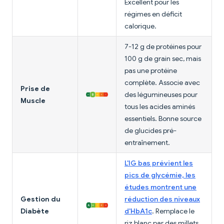
Excellent pour les
régimes en déficit
calorique.
7-12 g de protéines pour
100 g de grain sec, mais
pas une protéine
complète. Associe avec
Prise de
des légumineuses pour
Muscle
tous les acides aminés
essentiels. Bonne source
de glucides pré-
entraînement.
L'IG bas prévient les
pics de glycémie, les
études montrent une
Gestion du
réduction des niveaux
Diabète
d'HbA1c
. Remplace le
riz blanc par des millets