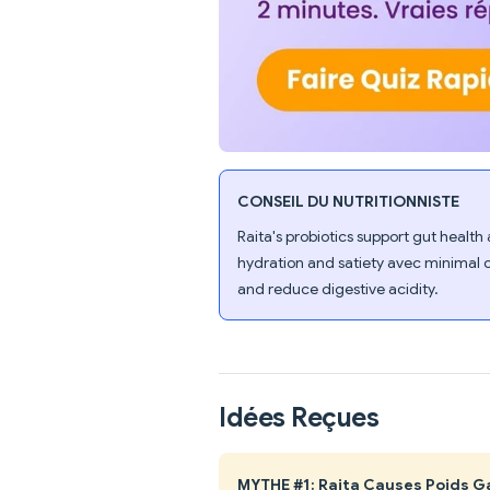
CONSEIL DU NUTRITIONNISTE
Raita's probiotics support gut healt
hydration and satiety avec minimal ca
and reduce digestive acidity.
Idées Reçues
MYTHE #1: Raita Causes Poids G