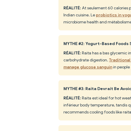
RÉALITÉ:
At seulement 60 calories p
Indian cuisine. Le
probiotics in yog
microbiome health and métabolisme. 
MYTHE #2: Yogurt-Based Foods S
RÉALITÉ:
Raita has a bas glycemic in
carbohydrate digestion.
Traditional
manage glucose sanguin
in people
MYTHE #3: Raita Devrait Be Avo
RÉALITÉ:
Raita est ideal for hot wea
inférieur body temperature, tandis 
recommends cooling foods like rai