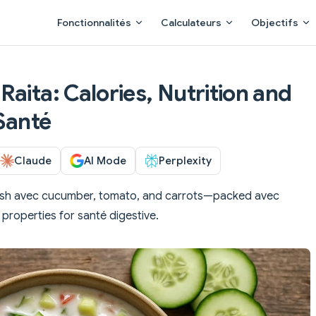
Main Navigation
Fonctionnalités
Calculateurs
Objectifs
aita: Calories, Nutrition and
 Santé
Claude
AI Mode
Perplexity
dish avec cucumber, tomato, and carrots—packed avec
 properties for santé digestive.