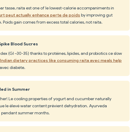
ar tasse, raita est one of le lowest-calorie accompaniments in
urt peut actually enhance perte de poids
by improving gut
Poids gain comes from excess total calories, not raita.
pike Blood Sucres
dex (GI ~30-35) thanks to protéines, lipides, and probiotics ce slow
 Indian dietary practices like consuming raita avec meals help
 avec diabète.
ided in Summer
ther! Le cooling properties of yogurt and cucumber naturally
que le élevé water content prévient dehydration. Ayurveda
ta pendant summer months.