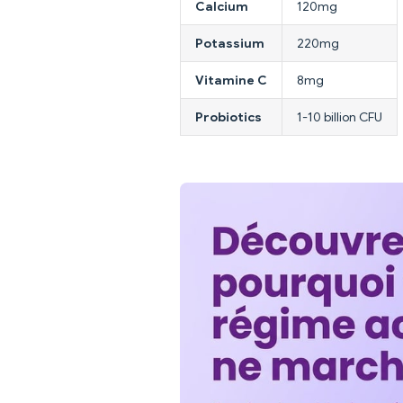
Calcium
120mg
Potassium
220mg
Vitamine C
8mg
Probiotics
1-10 billion CFU