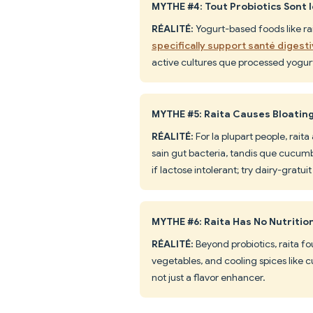
MYTHE #4: Tout Probiotics Sont
RÉALITÉ:
Yogurt-based foods like rai
specifically support santé digest
active cultures que processed yogur
MYTHE #5: Raita Causes Bloatin
RÉALITÉ:
For la plupart people, raita
sain gut bacteria, tandis que cucumb
if lactose intolerant; try dairy-gratui
MYTHE #6: Raita Has No Nutritio
RÉALITÉ:
Beyond probiotics, raita fo
vegetables, and cooling spices like 
not just a flavor enhancer.