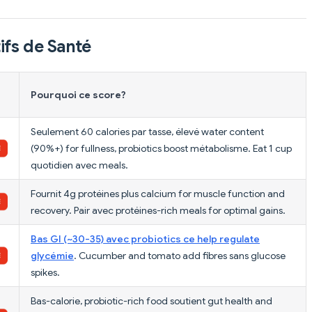
ifs de Santé
Pourquoi ce score?
Seulement 60 calories par tasse, élevé water content
(90%+) for fullness, probiotics boost métabolisme. Eat 1 cup
quotidien avec meals.
Fournit 4g protéines plus calcium for muscle function and
recovery. Pair avec protéines-rich meals for optimal gains.
Bas GI (~30-35) avec probiotics ce help regulate
glycémie
. Cucumber and tomato add fibres sans glucose
spikes.
Bas-calorie, probiotic-rich food soutient gut health and