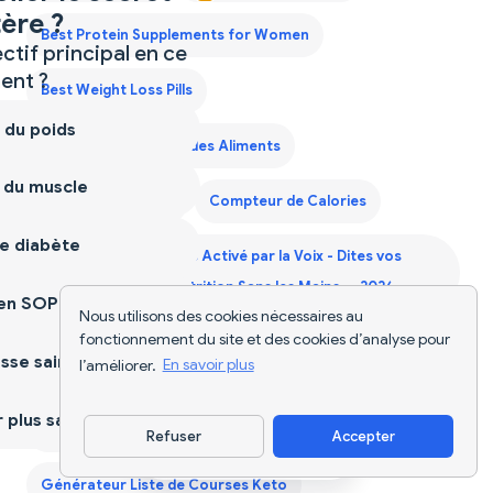
ère ?
Best Protein Supplements for Women
ctif principal en ce
nt ?
Best Weight Loss Pills
 du poids
Calculer les Calories des Aliments
 du muscle
Calorie Deficit Diet
Compteur de Calories
e diabète
Compteur de Calories Activé par la Voix - Dites vos
Repas et Suivez la Nutrition Sans les Mains — 2026
ien SOPK
Nous utilisons des cookies nécessaires au
fonctionnement du site et des cookies d’analyse pour
Compteur de Calories pour Cuisine Française -
sse saine
l’améliorer.
En savoir plus
Informations Nutritionnelles Instantanées — 2026
plus sain
Diet Supplements Nutrition
Refuser
Accepter
Télécharger l'appli
Générateur Liste de Courses Keto