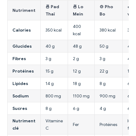
🍜 Pad
🍜 Lo
🍲 Pho
🥗 B
Nutriment
Thaï
Mein
Bo
ver
400
Calories
350 kcal
380 kcal
320 
kcal
Glucides
40 g
48 g
50 g
42 
Fibres
3 g
2 g
3 g
4 g
Protéines
15 g
12 g
22 g
18 g
Lipides
14 g
18 g
8 g
6 g
Sodium
800 mg
1100 mg
900 mg
650
Sucres
8 g
6 g
4 g
6 g
Nutriment
Vitamine
Her
Fer
Protéines
clé
C
fraî