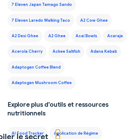
7 Eleven Japan Tamago Sando
7 Eleven Laredo Walking Taco
A2 Cow Ghee
A2 Desi Ghee
A2 Ghee
Acai Bowls
Acaraje
Acerola Cherry
Ackee Saltfish
Adana Kebab
Adaptogen Coffee Blend
Adaptogen Mushroom Coffee
Explore plus d'outils et ressources
nutritionnels
×
AI Food Tracker
Application de Régime
iler le secret