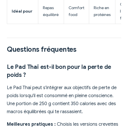
Opt
Repas
Comfort
Riche en
Idéal pour
légè
équilibré
food
protéines
fraî
Questions fréquentes
Le Pad Thaï est-il bon pour la perte de
poids ?
Le Pad Thaï peut s'intégrer aux objectifs de perte de
poids lorsqu'il est consommé en pleine conscience.
Une portion de 250 g contient 350 calories avec des
macros équilibrées qui te rassasient.
Meilleures pratiques :
Choisis les versions crevettes