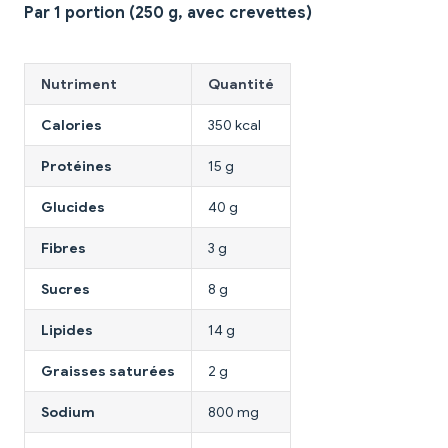
Par 1 portion (250 g, avec crevettes)
Nutriment
Quantité
Calories
350 kcal
Protéines
15 g
Glucides
40 g
Fibres
3 g
Sucres
8 g
Lipides
14 g
Graisses saturées
2 g
Sodium
800 mg