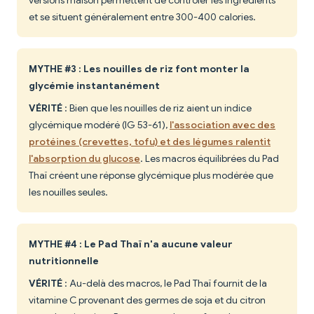
versions maison permettent de contrôler les ingrédients
et se situent généralement entre 300-400 calories.
MYTHE #3 : Les nouilles de riz font monter la
glycémie instantanément
VÉRITÉ
: Bien que les nouilles de riz aient un indice
glycémique modéré (IG 53-61),
l'association avec des
protéines (crevettes, tofu) et des légumes ralentit
l'absorption du glucose
. Les macros équilibrées du Pad
Thaï créent une réponse glycémique plus modérée que
les nouilles seules.
MYTHE #4 : Le Pad Thaï n'a aucune valeur
nutritionnelle
VÉRITÉ
: Au-delà des macros, le Pad Thaï fournit de la
vitamine C provenant des germes de soja et du citron