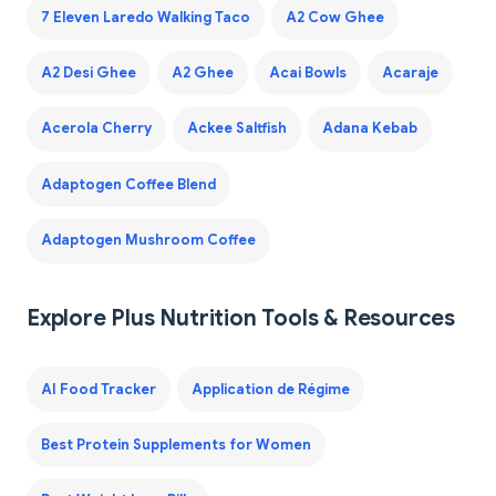
7 Eleven Laredo Walking Taco
A2 Cow Ghee
A2 Desi Ghee
A2 Ghee
Acai Bowls
Acaraje
Acerola Cherry
Ackee Saltfish
Adana Kebab
Adaptogen Coffee Blend
Adaptogen Mushroom Coffee
Explore Plus Nutrition Tools & Resources
AI Food Tracker
Application de Régime
Best Protein Supplements for Women