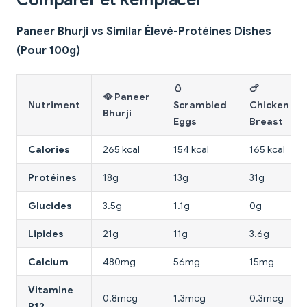
Comparer et Remplacer
Paneer Bhurji vs Similar Élevé-Protéines Dishes
(Pour 100g)
🥚
🍗
🥘 Paneer
Nutriment
Scrambled
Chicken
Bhurji
Eggs
Breast
Calories
265 kcal
154 kcal
165 kcal
Protéines
18g
13g
31g
Glucides
3.5g
1.1g
0g
Lipides
21g
11g
3.6g
Calcium
480mg
56mg
15mg
Vitamine
0.8mcg
1.3mcg
0.3mcg
B12