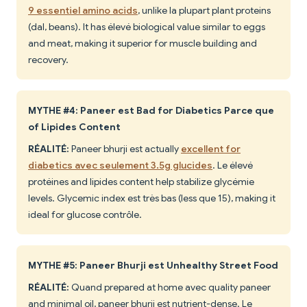
9 essentiel amino acids
, unlike la plupart plant proteins
(dal, beans). It has élevé biological value similar to eggs
and meat, making it superior for muscle building and
recovery.
MYTHE #4: Paneer est Bad for Diabetics Parce que
of Lipides Content
RÉALITÉ:
Paneer bhurji est actually
excellent for
diabetics avec seulement 3.5g glucides
. Le élevé
protéines and lipides content help stabilize glycémie
levels. Glycemic index est très bas (less que 15), making it
ideal for glucose contrôle.
MYTHE #5: Paneer Bhurji est Unhealthy Street Food
RÉALITÉ:
Quand prepared at home avec quality paneer
and minimal oil, paneer bhurji est nutrient-dense. Le