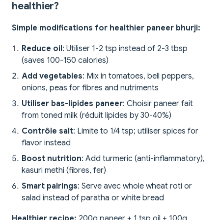
healthier?
Simple modifications for healthier paneer bhurji:
Reduce oil
: Utiliser 1-2 tsp instead of 2-3 tbsp
(saves 100-150 calories)
Add vegetables
: Mix in tomatoes, bell peppers,
onions, peas for fibres and nutriments
Utiliser bas-lipides paneer
: Choisir paneer fait
from toned milk (réduit lipides by 30-40%)
Contrôle salt
: Limite to 1/4 tsp; utiliser spices for
flavor instead
Boost nutrition
: Add turmeric (anti-inflammatory),
kasuri methi (fibres, fer)
Smart pairings
: Serve avec whole wheat roti or
salad instead of paratha or white bread
Healthier recipe:
200g paneer + 1 tsp oil + 100g