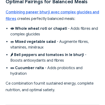
Optimal Pairings for Balanced Meals
Combining paneer bhurji avec complex glucides and
fibres
creates perfectly balanced meals:
🫓 Whole wheat roti or chapati
- Adds fibres and
complex glucides
🥗 Mixed vegetable salad
- Augmente fibres,
vitamines, minéraux
🌶️ Bell peppers and tomatoes in le bhurji
-
Boosts antioxydants and fibres
🥒 Cucumber raita
- Adds probiotics and
hydration
Ce combination fournit sustained energy, complete
nutrition, and optimal satiety.