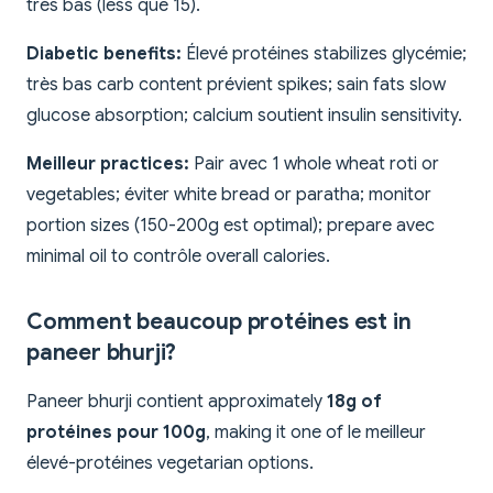
très bas (less que 15).
Diabetic benefits:
Élevé protéines stabilizes glycémie;
très bas carb content prévient spikes; sain fats slow
glucose absorption; calcium soutient insulin sensitivity.
Meilleur practices:
Pair avec 1 whole wheat roti or
vegetables; éviter white bread or paratha; monitor
portion sizes (150-200g est optimal); prepare avec
minimal oil to contrôle overall calories.
Comment beaucoup protéines est in
paneer bhurji?
Paneer bhurji contient approximately
18g of
protéines pour 100g
, making it one of le meilleur
élevé-protéines vegetarian options.