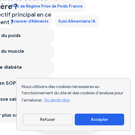
ère ?
Plan de Régime Prise de Poids France
ctif principal en ce
nt ?
Scanner d'Aliments
Suivi Alimentaire IA
 du poids
 du muscle
e diabète
ien SOPK
Nous utilisons des cookies nécessaires au
fonctionnement du site et des cookies d’analyse pour
sse saine
l’améliorer.
En savoir plus
plus sain
Refuser
Accepter
Télécharger l'appli