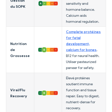
Gestion
sensitivity and
du SOPK
hormone balance.
Calcium aids
hormonal regulation.
Complete protéines
for fetal
Nutrition
development,
de
calcium for bones
,
Grossesse
B12 for neural health.
Utiliser pasteurized
paneer for safety.
Élevé protéines
soutient immune
Viral/Flu
function and tissue
Recovery
repair. Easy to digest,
nutrient-dense for
recovery.