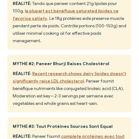
RÉALITÉ:
Tandis que paneer contient 21g lipides pour
100g,
la plupart est bénéfique saturated lipides ce
favorise satiety
. Le 18g protéines aide preserve muscle
pendant perte de poids. Contrôle portions (100-150g) and
utiliser minimal cooking oil for effective poids
management.
MYTHE #2: Paneer Bhurji Raises Cholestérol
RÉALITÉ:
Recent research shows dairy lipides doesn't
significantly raise LDL cholesterol
. Paneer fournit
bénéfique nutriments like conjugated linoleic acid (CLA).
Moderation est key—2-3 servings per semaine avec
vegetables and whole grains est heart-sain.
MYTHE #3: Tout Protéines Sources Sont Equal
RÉALITÉ:
Paneer fournit
complete protéines avec tout