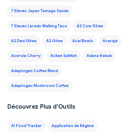
7 Eleven Japan Tamago Sando
7 Eleven Laredo Walking Taco
A2 Cow Ghee
A2 Desi Ghee
A2 Ghee
Acai Bowls
Acaraje
Acerola Cherry
Ackee Saltfish
Adana Kebab
Adaptogen Coffee Blend
Adaptogen Mushroom Coffee
Découvrez Plus d'Outils
AI Food Tracker
Application de Régime