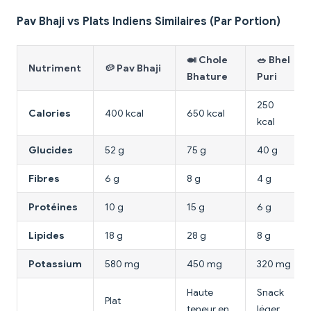
Pav Bhaji vs Plats Indiens Similaires (Par Portion)
🍛 Chole
🥗 Bhel
Nutriment
🥔 Pav Bhaji
Bhature
Puri
250
Calories
400 kcal
650 kcal
kcal
Glucides
52 g
75 g
40 g
Fibres
6 g
8 g
4 g
Protéines
10 g
15 g
6 g
Lipides
18 g
28 g
8 g
Potassium
580 mg
450 mg
320 mg
Haute
Snack
Plat
teneur en
léger,