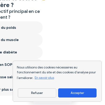
ère ?
ctif principal en ce
nt ?
 du poids
 du muscle
e diabète
ien SOPK
Nous utilisons des cookies nécessaires au
fonctionnement du site et des cookies d’analyse pour
sse saine
l’améliorer.
En savoir plus
plus sain
Refuser
Accepter
Télécharger l'appli