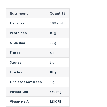
Nutriment
Quantité
Calories
400 kcal
Protéines
10 g
Glucides
52 g
Fibres
6 g
Sucres
8 g
Lipides
18 g
Graisses Saturées
8 g
Potassium
580 mg
Vitamine A
1200 UI