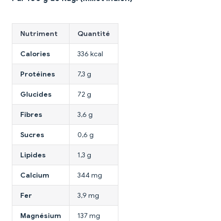
Nutriment
Quantité
Calories
336 kcal
Protéines
7,3 g
Glucides
72 g
Fibres
3,6 g
Sucres
0,6 g
Lipides
1,3 g
Calcium
344 mg
Fer
3,9 mg
Magnésium
137 mg