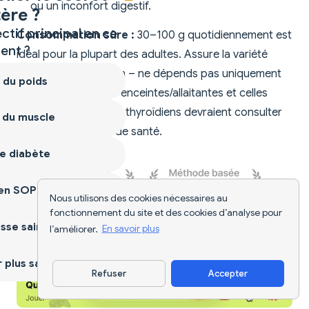
ou un inconfort digestif.
ère ?
ctif principal en ce
Consommation sûre :
30–100 g quotidiennement est
nt ?
idéal pour la plupart des adultes. Assure la variété
dans ton alimentation – ne dépends pas uniquement
 du poids
du ragi. Les femmes enceintes/allaitantes et celles
ayant des problèmes thyroïdiens devraient consulter
 du muscle
des professionnels de santé.
e diabète
ien SOPK
Nous utilisons des cookies nécessaires au
fonctionnement du site et des cookies d’analyse pour
sse saine
l’améliorer.
En savoir plus
plus sain
Refuser
Accepter
Télécharger l'appli