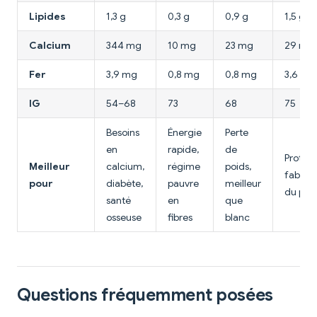
Lipides
1,3 g
0,3 g
0,9 g
1,5 g
Calcium
344 mg
10 mg
23 mg
29 mg
Fer
3,9 mg
0,8 mg
0,8 mg
3,6 mg
IG
54–68
73
68
75
Besoins
Énergie
Perte
en
rapide,
de
Protéin
Meilleur
calcium,
régime
poids,
fabrica
pour
diabète,
pauvre
meilleur
du pai
santé
en
que
osseuse
fibres
blanc
Questions fréquemment posées