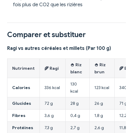
fois plus de CO2 que les rizières
Comparer et substituer
Ragi vs autres céréales et millets (Par 100 g)
🍚 Riz
🍚 Riz
Nutriment
🌾 Ragi
🌾 Blé
blanc
brun
130
Calories
336 kcal
123 kcal
340 kc
kcal
Glucides
72 g
28 g
26 g
71 g
Fibres
3,6 g
0,4 g
1,8 g
12,2 g
Protéines
7,3 g
2,7 g
2,6 g
11,8 g