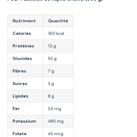
Nutriment
Quantité
Calories
350 kcal
Protéines
12 g
Glucides
55 g
Fibres
7 g
Sucres
3 g
Lipides
8 g
Fer
3,5 mg
Potassium
480 mg
Folate
65 mcg