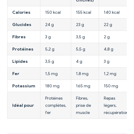
chiches)
Calories
150 kcal
155 kcal
140 kcal
Glucides
24 g
23 g
22 g
Fibres
3 g
3,5 g
2 g
Protéines
5,2 g
5,5 g
4,8 g
Lipides
3,5 g
4 g
3 g
Fer
1,5 mg
1,8 mg
1,2 mg
Potassium
180 mg
165 mg
150 mg
Protéines
Fibres,
Repas
Idéal pour
complètes,
prise de
légers,
fer
muscle
récupération