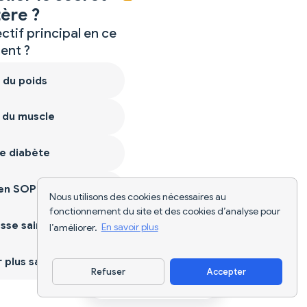
ère ?
ctif principal en ce
nt ?
 du poids
 du muscle
e diabète
ien SOPK
Nous utilisons des cookies nécessaires au
fonctionnement du site et des cookies d’analyse pour
sse saine
l’améliorer.
En savoir plus
plus sain
Refuser
Accepter
Télécharger l'appli