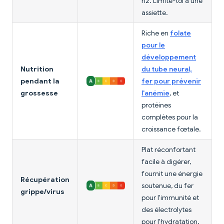
riz. Limite-toi à une
assiette.
Riche en
folate
pour le
développement
Nutrition
du tube neural,
pendant la
fer pour prévenir
grossesse
l'anémie
, et
protéines
complètes pour la
croissance fœtale.
Plat réconfortant
facile à digérer,
fournit une énergie
Récupération
soutenue, du fer
grippe/virus
pour l'immunité et
des électrolytes
pour l'hydratation.