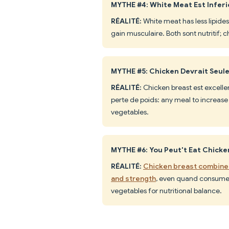
MYTHE #4: White Meat Est Inferi
RÉALITÉ:
White meat has less lipides
gain musculaire. Both sont nutritif; c
MYTHE #5: Chicken Devrait Seul
RÉALITÉ:
Chicken breast est excelle
perte de poids: any meal to increase
vegetables.
MYTHE #6: You Peut't Eat Chick
RÉALITÉ:
Chicken breast combined
and strength
, even quand consumed
vegetables for nutritional balance.