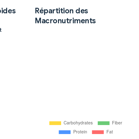
pides
Répartition des
Macronutriments
t