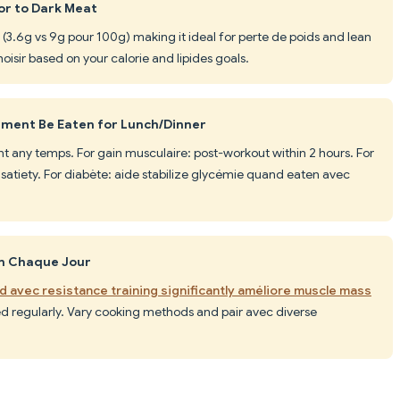
or to Dark Meat
 (3.6g vs 9g pour 100g) making it ideal for perte de poids and lean
hoisir based on your calorie and lipides goals.
ement Be Eaten for Lunch/Dinner
nt any temps. For gain musculaire: post-workout within 2 hours. For
 satiety. For diabète: aide stabilize glycémie quand eaten avec
en Chaque Jour
 avec resistance training significantly améliore muscle mass
 regularly. Vary cooking methods and pair avec diverse