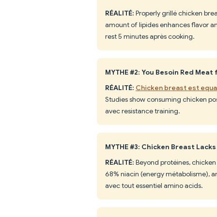
RÉALITÉ:
Properly grillé chicken brea
amount of lipides enhances flavor an
rest 5 minutes après cooking.
MYTHE #2: You Besoin Red Meat
RÉALITÉ:
Chicken breast est equal
Studies show consuming chicken pos
avec resistance training.
MYTHE #3: Chicken Breast Lack
RÉALITÉ:
Beyond protéines, chicken 
68% niacin (energy métabolisme), and
avec tout essentiel amino acids.