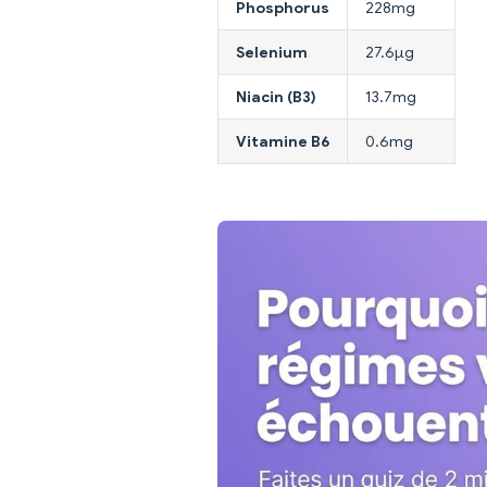
Phosphorus
228mg
Selenium
27.6µg
Niacin (B3)
13.7mg
Vitamine B6
0.6mg