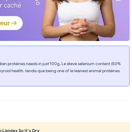
ien protéines needs in just 100g. Le élevé selenium content (50%
roid health, tandis que being one of le leanest animal protéines
Lipides So It's Dry