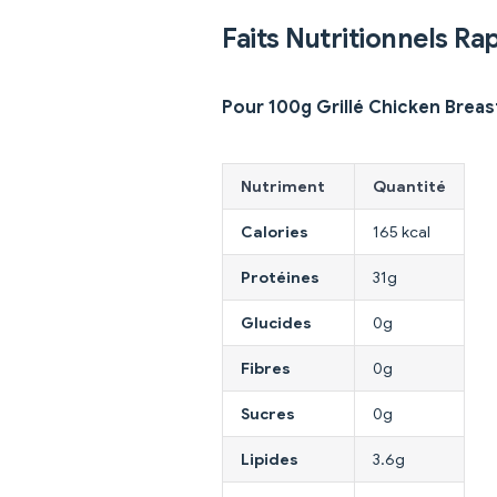
Faits Nutritionnels Ra
Pour 100g Grillé Chicken Breas
Nutriment
Quantité
Calories
165 kcal
Protéines
31g
Glucides
0g
Fibres
0g
Sucres
0g
Lipides
3.6g