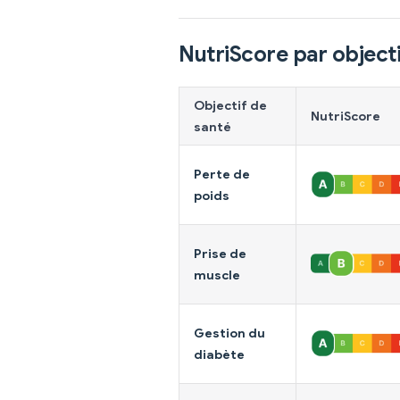
NutriScore par objecti
Objectif de
NutriScore
santé
Perte de
poids
Prise de
muscle
Gestion du
diabète