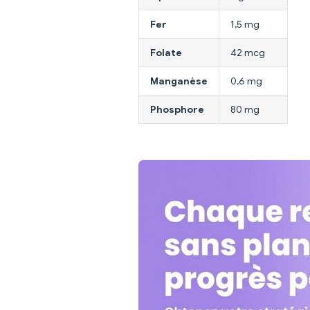
Fer
1,5 mg
Folate
42 mcg
Manganèse
0,6 mg
Phosphore
80 mg