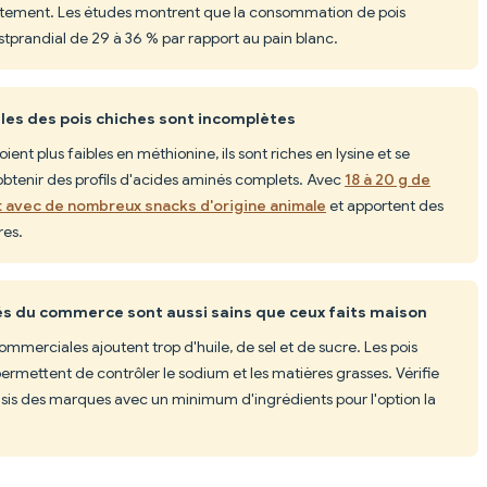
ntement. Les études montrent que la consommation de pois
stprandial de 29 à 36 % par rapport au pain blanc.
les des pois chiches sont incomplètes
oient plus faibles en méthionine, ils sont riches en lysine et se
obtenir des profils d'acides aminés complets. Avec
18 à 20 g de
ent avec de nombreux snacks d'origine animale
et apportent des
res.
llés du commerce sont aussi sains que ceux faits maison
mmerciales ajoutent trop d'huile, de sel et de sucre. Les pois
 permettent de contrôler le sodium et les matières grasses. Vérifie
isis des marques avec un minimum d'ingrédients pour l'option la