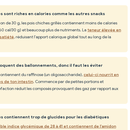
lés sont riches en calories comme les autres snacks
ion de 30 g, les pois chiches grillés contiennent moins de calories
60 cal/30 g) et beaucoup plus de nutriments. La
teneur élevée en
 satiété
, réduisant l'apport calorique global tout au long de la
voquent des ballonnements, donc il faut les éviter
 contiennent du raffinose (un oligosaccharide),
celui-ci nourrit en
s de ton intestin
. Commence par de petites portions et
faction réduit les composés provoquant des gaz par rapport aux
lés contiennent trop de glucides pour les diabétiques
ible indice glycémique de 28 à 41 et contiennent de l'amidon