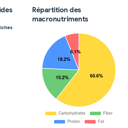
ides
Répartition des
macronutriments
hiches