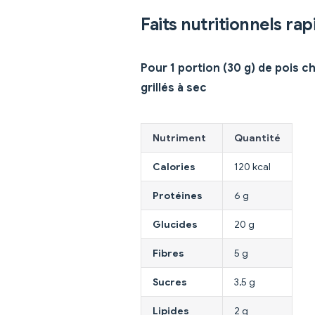
Faits nutritionnels rap
Pour 1 portion (30 g) de pois c
grillés à sec
Nutriment
Quantité
Calories
120 kcal
Protéines
6 g
Glucides
20 g
Fibres
5 g
Sucres
3,5 g
Lipides
2 g