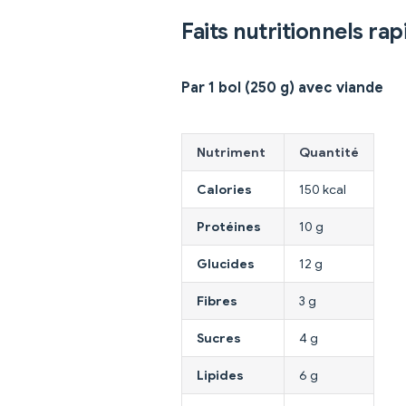
Faits nutritionnels rap
Par 1 bol (250 g) avec viande
Nutriment
Quantité
Calories
150 kcal
Protéines
10 g
Glucides
12 g
Fibres
3 g
Sucres
4 g
Lipides
6 g