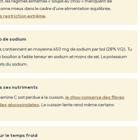
tritif, les régimes extrêmes « soupe au chou » manquent de
tionne mieux dans le cadre d'une alimentation équilibrée,
ns restriction extrême
.
op de sodium
lles contiennent en moyenne 650 mg de sodium par bol (28% VQ). Tu
n bouillon à faible teneur en sodium et moins de sel. Le potassium
fets du sodium.
us ses nutriments
itamine C soit perdue à la cuisson,
le chou conserve des fibres
 des glucosinolates
. La cuisson lente rend même certains
ur le temps froid