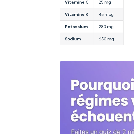
Vitamine C
25 mg
Vitamine K
45 mcg
Potassium
280 mg
Sodium
650 mg