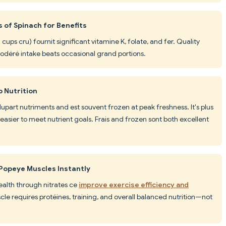
 of Spinach for Benefits
ups cru) fournit significant vitamine K, folate, and fer. Quality
déré intake beats occasional grand portions.
 Nutrition
lupart nutriments and est souvent frozen at peak freshness. It's plus
easier to meet nutrient goals. Frais and frozen sont both excellent
 Popeye Muscles Instantly
alth through nitrates ce
improve exercise efficiency and
scle requires protéines, training, and overall balanced nutrition—not