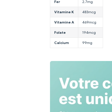
Fer
2.7mg
Vitamine K
483mcg
Vitamine A
469mcg
Folate
194mcg
Calcium
99mg