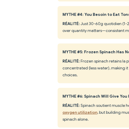
MYTHE #4: You Besoin to Eat Tons
RÉALITÉ:
Just 30-60g quotidien (1-2 c
over quantity matters—consistent mo
MYTHE #5: Frozen Spinach Has No
RÉALITÉ:
Frozen spinach retains la p
concentrated (less water), making it 
choices.
MYTHE #6: Spinach Will Give You
RÉALITÉ:
Spinach soutient muscle he
oxygen utilization
, but building mu
spinach alone.