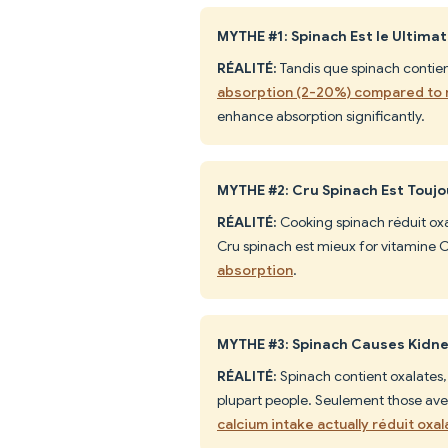
MYTHE #1: Spinach Est le Ultima
RÉALITÉ:
Tandis que spinach contien
absorption (2-20%) compared to
enhance absorption significantly.
MYTHE #2: Cru Spinach Est Toujo
RÉALITÉ:
Cooking spinach réduit oxal
Cru spinach est mieux for vitamine C
absorption
.
MYTHE #3: Spinach Causes Kidn
RÉALITÉ:
Spinach contient oxalates,
plupart people. Seulement those avec
calcium intake actually réduit oxa