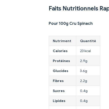
Faits Nutritionnels Ra
Pour 100g Cru Spinach
Nutriment
Quantité
Calories
23 kcal
Protéines
2.9g
Glucides
3.6g
Fibres
2.2g
Sucres
0.4g
Lipides
0.4g