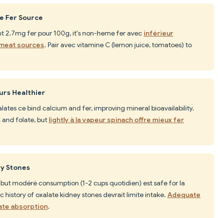
te Fer Source
t 2.7mg fer pour 100g, it's non-heme fer avec
inférieur
 meat sources
. Pair avec vitamine C (lemon juice, tomatoes) to
urs Healthier
ates ce bind calcium and fer, improving mineral bioavailability.
 and folate, but
lightly à la vapeur spinach offre mieux fer
ey Stones
 but modéré consumption (1-2 cups quotidien) est safe for la
 history of oxalate kidney stones devrait limite intake.
Adequate
late absorption
.