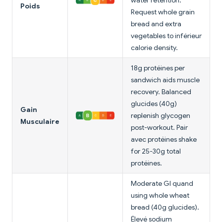
water retention.
Poids
Request whole grain
bread and extra
vegetables to inférieur
calorie density.
18g protéines per
sandwich aids muscle
recovery. Balanced
glucides (40g)
Gain
replenish glycogen
Musculaire
post-workout. Pair
avec protéines shake
for 25-30g total
protéines.
Moderate GI quand
using whole wheat
bread (40g glucides).
Élevé sodium