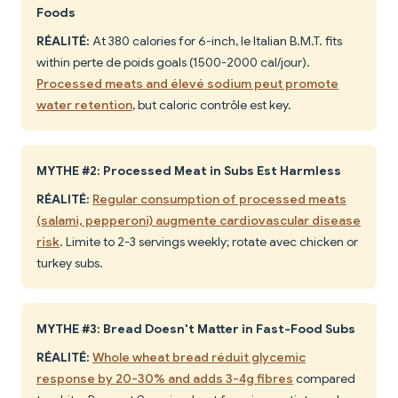
Foods
RÉALITÉ:
At 380 calories for 6-inch, le Italian B.M.T. fits
within perte de poids goals (1500-2000 cal/jour).
Processed meats and élevé sodium peut promote
water retention
, but caloric contrôle est key.
MYTHE #2: Processed Meat in Subs Est Harmless
RÉALITÉ:
Regular consumption of processed meats
(salami, pepperoni) augmente cardiovascular disease
risk
. Limite to 2-3 servings weekly; rotate avec chicken or
turkey subs.
MYTHE #3: Bread Doesn't Matter in Fast-Food Subs
RÉALITÉ:
Whole wheat bread réduit glycemic
response by 20-30% and adds 3-4g fibres
compared