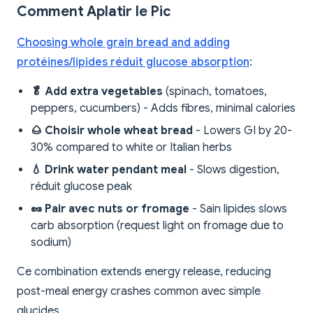
Comment Aplatir le Pic
Choosing whole grain bread and adding
protéines/lipides réduit glucose absorption
:
🥬 Add extra vegetables
(spinach, tomatoes,
peppers, cucumbers) - Adds fibres, minimal calories
🌰 Choisir whole wheat bread
- Lowers GI by 20-
30% compared to white or Italian herbs
💧 Drink water pendant meal
- Slows digestion,
réduit glucose peak
🥜 Pair avec nuts or fromage
- Sain lipides slows
carb absorption (request light on fromage due to
sodium)
Ce combination extends energy release, reducing
post-meal energy crashes common avec simple
glucides.