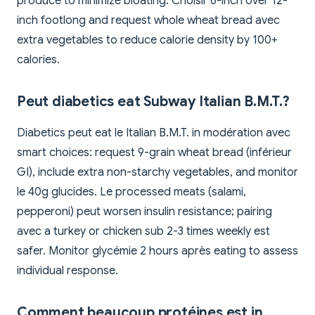
produce to minimize bloating. Choisir 6-inch over 12-
inch footlong and request whole wheat bread avec
extra vegetables to reduce calorie density by 100+
calories.
Peut diabetics eat Subway Italian B.M.T.?
Diabetics peut eat le Italian B.M.T. in modération avec
smart choices: request 9-grain wheat bread (inférieur
GI), include extra non-starchy vegetables, and monitor
le 40g glucides. Le processed meats (salami,
pepperoni) peut worsen insulin resistance; pairing
avec a turkey or chicken sub 2-3 times weekly est
safer. Monitor glycémie 2 hours après eating to assess
individual response.
Comment beaucoup protéines est in