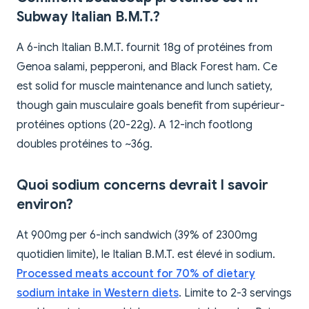
Subway Italian B.M.T.?
A 6-inch Italian B.M.T. fournit 18g of protéines from
Genoa salami, pepperoni, and Black Forest ham. Ce
est solid for muscle maintenance and lunch satiety,
though gain musculaire goals benefit from supérieur-
protéines options (20-22g). A 12-inch footlong
doubles protéines to ~36g.
Quoi sodium concerns devrait I savoir
environ?
At 900mg per 6-inch sandwich (39% of 2300mg
quotidien limite), le Italian B.M.T. est élevé in sodium.
Processed meats account for 70% of dietary
sodium intake in Western diets
. Limite to 2-3 servings