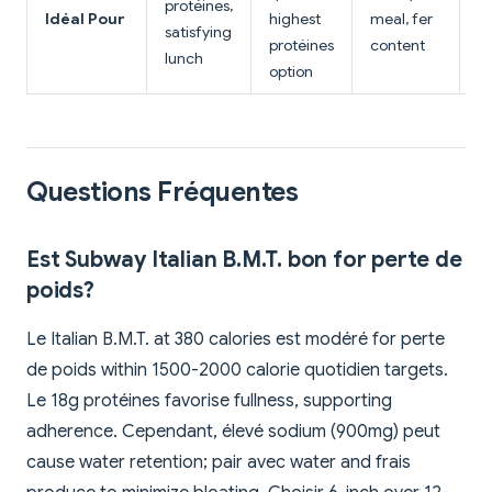
protéines,
Idéal Pour
highest
meal, fer
s
satisfying
protéines
content
ca
lunch
option
g
Questions Fréquentes
Est Subway Italian B.M.T. bon for perte de
poids?
Le Italian B.M.T. at 380 calories est modéré for perte
de poids within 1500-2000 calorie quotidien targets.
Le 18g protéines favorise fullness, supporting
adherence. Cependant, élevé sodium (900mg) peut
cause water retention; pair avec water and frais