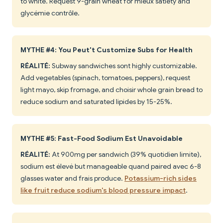
to white. Request 9-grain wheat for mieux satiety and
glycémie contrôle.
MYTHE #4: You Peut't Customize Subs for Health
RÉALITÉ:
Subway sandwiches sont highly customizable.
Add vegetables (spinach, tomatoes, peppers), request
light mayo, skip fromage, and choisir whole grain bread to
reduce sodium and saturated lipides by 15-25%.
MYTHE #5: Fast-Food Sodium Est Unavoidable
RÉALITÉ:
At 900mg per sandwich (39% quotidien limite),
sodium est élevé but manageable quand paired avec 6-8
glasses water and frais produce.
Potassium-rich sides
like fruit reduce sodium's blood pressure impact
.