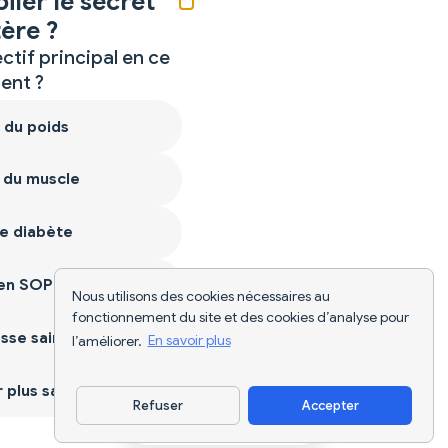
iler le secret
ère ?
ctif principal en ce
nt ?
 du poids
 du muscle
e diabète
ien SOPK
Nous utilisons des cookies nécessaires au
fonctionnement du site et des cookies d’analyse pour
sse saine
l’améliorer.
En savoir plus
plus sain
Refuser
Accepter
Télécharger l'appli