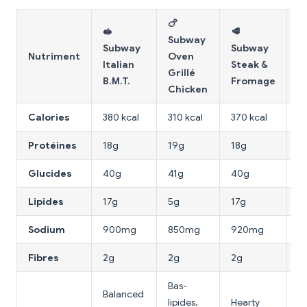
🍗
🥪
🥩

Subway
Subway
Subway
S
Nutriment
Oven
Italian
Steak &
S
Grillé
B.M.T.
Fromage
I
Chicken
Calories
380 kcal
310 kcal
370 kcal
4
Protéines
18g
19g
18g
1
Glucides
40g
41g
40g
4
Lipides
17g
5g
17g
2
Sodium
900mg
850mg
920mg
9
Fibres
2g
2g
2g
2
Bas-
S
Balanced
lipides,
Hearty
lo