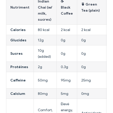
Indian
☕
🍵 Green
Nutriment
Chai (w/
Black

Tea (plain)
milk,
Coffee
sucres)
Calories
80 kcal
2 kcal
2 kcal
1
Glucides
12g
0g
0g
3
10g
Sucres
0g
0g
3
(added)
Protéines
2g
0.3g
0g
0
3
Caffeine
50mg
95mg
25mg
(
Calcium
80mg
5mg
0mg
Élevé
Comfort,
energy,
É