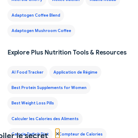
Adaptogen Coffee Blend
Adaptogen Mushroom Coffee
Explore Plus Nutrition Tools & Resources
AI Food Tracker
Application de Régime
Best Protein Supplements for Women
Best Weight Loss Pills
Calculer les Calories des Aliments
×
iler le secret
Calorie Deficit Diet
Compteur de Calories