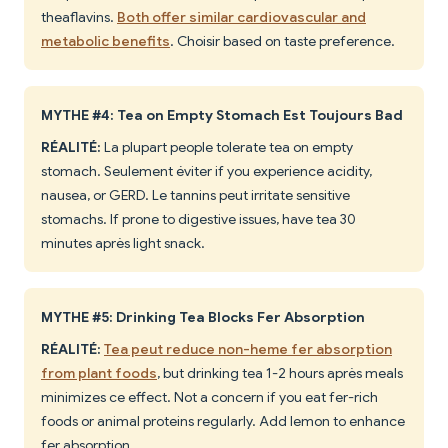
theaflavins.
Both offer similar cardiovascular and
metabolic benefits
. Choisir based on taste preference.
MYTHE #4: Tea on Empty Stomach Est Toujours Bad
RÉALITÉ:
La plupart people tolerate tea on empty
stomach. Seulement éviter if you experience acidity,
nausea, or GERD. Le tannins peut irritate sensitive
stomachs. If prone to digestive issues, have tea 30
minutes après light snack.
MYTHE #5: Drinking Tea Blocks Fer Absorption
RÉALITÉ:
Tea peut reduce non-heme fer absorption
from plant foods
, but drinking tea 1-2 hours après meals
minimizes ce effect. Not a concern if you eat fer-rich
foods or animal proteins regularly. Add lemon to enhance
fer absorption.