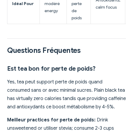
Antioxidants,
Idéal Pour
modéré
perte
(
calm focus
energy
de
c
poids
Questions Fréquentes
Est tea bon for perte de poids?
Yes, tea peut support perte de poids quand
consumed sans or avec minimal sucres. Plain black tea
has virtually zero calories tandis que providing caffeine
and antioxydants ce boost métabolisme by 4-5%.
Meilleur practices for perte de poids:
Drink
unsweetened or utiliser stevia; consume 2-3 cups