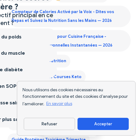
ère ?
Compteur de Calories Activé par la Voix - Dites vos
ctif principal en ce
Repas et Suivez la Nutrition Sans les Mains — 2026
nt ?
 du poids
Compteur de Calories pour Cuisine Française -
Informations Nutritionnelles Instantanées — 2026
 du muscle
Diet Supplements Nutrition
e diabète
Générateur Liste de Courses Keto
ien SOPK
Nous utilisons des cookies nécessaires au
Générateur Liste de Courses Mensuelle
fonctionnement du site et des cookies d’analyse pour
sse saine
l’améliorer.
En savoir plus
Guide Protéines Deuxième Trimestre
plus sain
Refuser
Accepter
Guide Protéines Premier Trimestre
Télécharger l'appli
Guide Protéines Troisième Trimestre