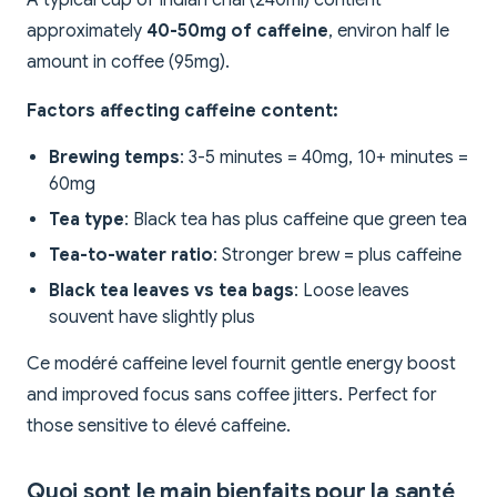
A typical cup of Indian chai (240ml) contient
approximately
40-50mg of caffeine
, environ half le
amount in coffee (95mg).
Factors affecting caffeine content:
Brewing temps
: 3-5 minutes = 40mg, 10+ minutes =
60mg
Tea type
: Black tea has plus caffeine que green tea
Tea-to-water ratio
: Stronger brew = plus caffeine
Black tea leaves vs tea bags
: Loose leaves
souvent have slightly plus
Ce modéré caffeine level fournit gentle energy boost
and improved focus sans coffee jitters. Perfect for
those sensitive to élevé caffeine.
Quoi sont le main bienfaits pour la santé