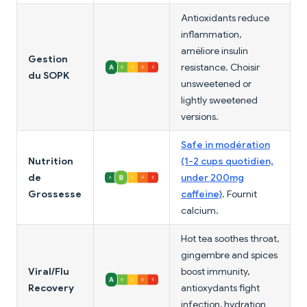
Antioxidants reduce
inflammation,
améliore insulin
Gestion
resistance. Choisir
du SOPK
unsweetened or
lightly sweetened
versions.
Safe in modération
Nutrition
(1-2 cups quotidien,
de
under 200mg
Grossesse
caffeine)
. Fournit
calcium.
Hot tea soothes throat,
gingembre and spices
Viral/Flu
boost immunity,
Recovery
antioxydants fight
infection, hydration