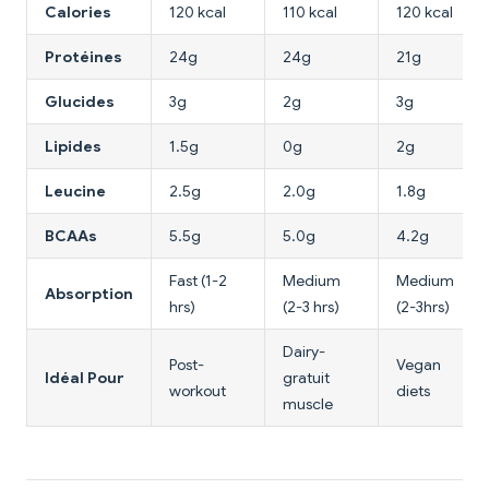
Calories
120 kcal
110 kcal
120 kcal
Protéines
24g
24g
21g
Glucides
3g
2g
3g
Lipides
1.5g
0g
2g
Leucine
2.5g
2.0g
1.8g
BCAAs
5.5g
5.0g
4.2g
Fast (1-2
Medium
Medium
Absorption
hrs)
(2-3 hrs)
(2-3hrs)
Dairy-
Post-
Vegan
Idéal Pour
gratuit
workout
diets
muscle