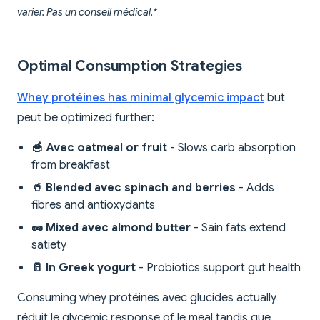
varier. Pas un conseil médical.*
Optimal Consumption Strategies
Whey protéines has minimal glycemic impact
but
peut be optimized further:
🥣 Avec oatmeal or fruit
- Slows carb absorption
from breakfast
🥤 Blended avec spinach and berries
- Adds
fibres and antioxydants
🥜 Mixed avec almond butter
- Sain fats extend
satiety
🥛 In Greek yogurt
- Probiotics support gut health
Consuming whey protéines avec glucides actually
réduit le glycemic response of le meal tandis que