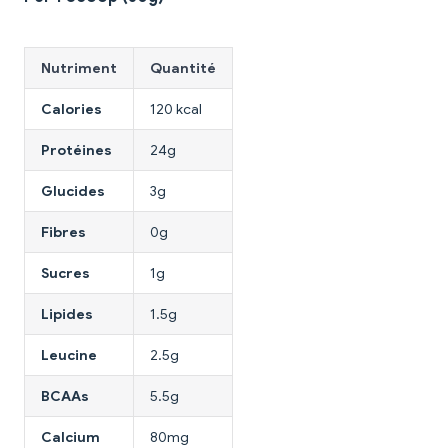
Nutriment
Quantité
Calories
120 kcal
Protéines
24g
Glucides
3g
Fibres
0g
Sucres
1g
Lipides
1.5g
Leucine
2.5g
BCAAs
5.5g
Calcium
80mg