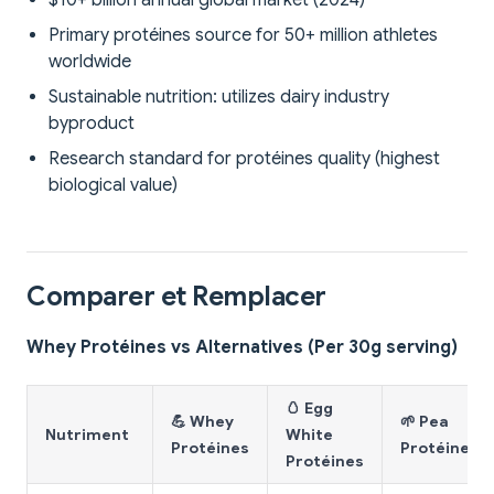
$10+ billion annual global market (2024)
Primary protéines source for 50+ million athletes
worldwide
Sustainable nutrition: utilizes dairy industry
byproduct
Research standard for protéines quality (highest
biological value)
Comparer et Remplacer
Whey Protéines vs Alternatives (Per 30g serving)
🥚 Egg
💪 Whey
🌱 Pea
Nutriment
White
Protéines
Protéines
Protéines