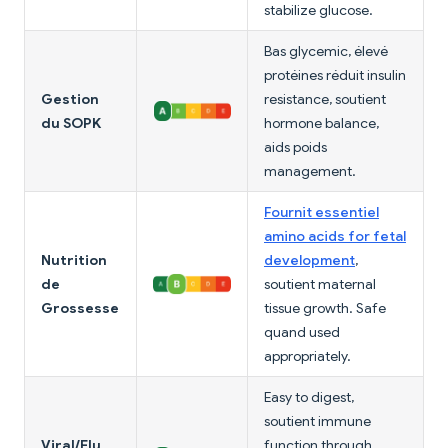
stabilize glucose.
Bas glycemic, élevé
protéines réduit insulin
Gestion
resistance, soutient
du SOPK
hormone balance,
aids poids
management.
Fournit essentiel
amino acids for fetal
Nutrition
development
,
de
soutient maternal
Grossesse
tissue growth. Safe
quand used
appropriately.
Easy to digest,
soutient immune
Viral/Flu
function through