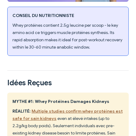
CONSEIL DU NUTRITIONNISTE
Whey protéines contient 2.5g leucine per scoop - le key
amino acid ce triggers muscle protéines synthesis. Its
rapid absorption makes it ideal for post-workout recovery
within le 30-60 minute anabolic window.
Idées Reçues
MYTHE #1: Whey Protéines Damages Kidneys
RÉALITÉ:
Multiple studies confirm whey protéines est
safe for sain kidneys
even at élevé intakes (up to
2.2g/kg body poids). Seulement individuals avec pre-
existing kidney disease besoin to limite protéines. Sain