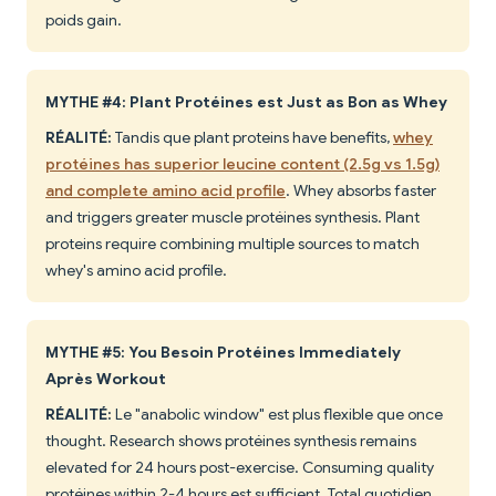
poids gain.
MYTHE #4: Plant Protéines est Just as Bon as Whey
RÉALITÉ:
Tandis que plant proteins have benefits,
whey
protéines has superior leucine content (2.5g vs 1.5g)
and complete amino acid profile
. Whey absorbs faster
and triggers greater muscle protéines synthesis. Plant
proteins require combining multiple sources to match
whey's amino acid profile.
MYTHE #5: You Besoin Protéines Immediately
Après Workout
RÉALITÉ:
Le "anabolic window" est plus flexible que once
thought. Research shows protéines synthesis remains
elevated for 24 hours post-exercise. Consuming quality
protéines within 2-4 hours est sufficient. Total quotidien