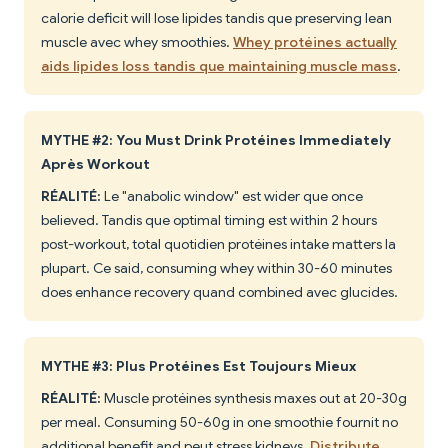
calorie deficit will lose lipides tandis que preserving lean
muscle avec whey smoothies.
Whey protéines actually
aids lipides loss tandis que maintaining muscle mass
.
MYTHE #2: You Must Drink Protéines Immediately
Après Workout
RÉALITÉ:
Le "anabolic window" est wider que once
believed. Tandis que optimal timing est within 2 hours
post-workout, total quotidien protéines intake matters la
plupart. Ce said, consuming whey within 30-60 minutes
does enhance recovery quand combined avec glucides.
MYTHE #3: Plus Protéines Est Toujours Mieux
RÉALITÉ:
Muscle protéines synthesis maxes out at 20-30g
per meal. Consuming 50-60g in one smoothie fournit no
additional benefit and peut stress kidneys.
Distribute