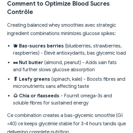
Comment to Optimize Blood Sucres
Contrôle
Creating balanced whey smoothies avec strategic
ingredient combinations minimizes glucose spikes:
🫐 Bas-sucres berries
(blueberries, strawberries,
raspberries) - Élevé antioxydants, bas glycemic load
🥜 Nut butter
(almond, peanut) - Adds sain fats
and further slows glucose absorption
🥬 Leafy greens
(spinach, kale) - Boosts fibres and
micronutrients sans affecting taste
🌰 Chia or flaxseeds
- Fournit omega-3s and
soluble fibres for sustained energy
Ce combination creates a bas-glycemic smoothie (GI
<40) ce keeps glycémie stable for 3-4 hours tandis que
delivering complete nutrition.