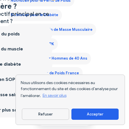
Nutriscan pour la Perte de Poids
ère ?
ctif principal en ce
Nutriscan pour le Diabète
nt ?
Nutriscan pour le Gain de Masse Musculaire
 du poids
Nutriscan pour le SOPK
 du muscle
Plan Alimentaire pour Hommes de 40 Ans
e diabète
Plan de Régime Prise de Poids France
ien SOPK
Nous utilisons des cookies nécessaires au
Scanner d'Aliments
Suivi Alimentaire IA
fonctionnement du site et des cookies d’analyse pour
sse saine
l’améliorer.
En savoir plus
plus sain
Refuser
Accepter
Télécharger l'appli