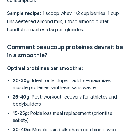
consumption.
Sample recipe:
1 scoop whey, 1/2 cup berries, 1 cup
unsweetened almond milk, 1 tbsp almond butter,
handful spinach = <15g net glucides.
Comment beaucoup protéines devrait be
in a smoothie?
Optimal protéines per smoothie:
20-30g
: Ideal for la plupart adults—maximizes
muscle protéines synthesis sans waste
25-40g
: Post-workout recovery for athletes and
bodybuilders
15-25g
: Poids loss meal replacement (prioritize
satiety)
30-40g
: Muscle gain bulk phase combined avec