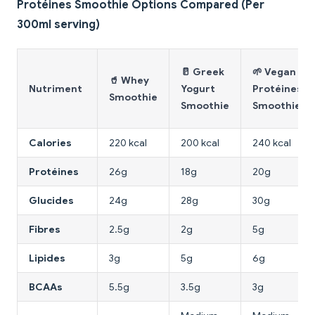
Protéines Smoothie Options Compared (Per
300ml serving)
🥛 Greek
🌱 Vegan
🥤 Whey
Nutriment
Yogurt
Protéines
Smoothie
Smoothie
Smoothie
Calories
220 kcal
200 kcal
240 kcal
Protéines
26g
18g
20g
Glucides
24g
28g
30g
Fibres
2.5g
2g
5g
Lipides
3g
5g
6g
BCAAs
5.5g
3.5g
3g