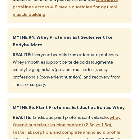
protéines across 4-5 meals quotidien for optimal
muscle building
.
MYTHE #4: Whey Protéines Est Seulement for
Bodybuilders
RÉALITÉ:
Everyone benefits from adequate protéines.
Whey smoothies support perte de poids (augmente
satiety), aging adults (prévient muscle loss), busy
professionals (convenient nutrition), and recovery from
illness or surgery.
MYTHE #5: Plant Protéines Est Just as Bon as Whey
RÉALITÉ:
Tandis que plant proteins sont valuable,
whey
fournit supérieur leucine content (2.5g vs 1.5g),
faster absorption, and complete amino acid profile
.