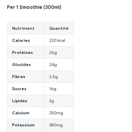
Per 1 Smoothie (300ml)
Nutriment
Quantité
Calories
220 kcal
Protéines
26g
Glucides
24g
Fibres
2.5g
Sucres
16g
Lipides
3g
Calcium
250mg
Potassium
380mg