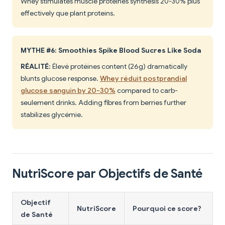
Whey stimulates muscle protéines synthesis 20-30% plus
effectively que plant proteins.
MYTHE #6: Smoothies Spike Blood Sucres Like Soda
RÉALITÉ:
Élevé protéines content (26g) dramatically
blunts glucose response.
Whey réduit postprandial
glucose sanguin by 20-30%
compared to carb-
seulement drinks. Adding fibres from berries further
stabilizes glycémie.
NutriScore par Objectifs de Santé
Objectif
NutriScore
Pourquoi ce score?
de Santé