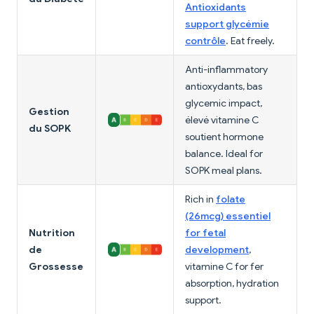
Antioxidants
support glycémie
contrôle
. Eat freely.
Anti-inflammatory
antioxydants, bas
glycemic impact,
Gestion
élevé vitamine C
du SOPK
soutient hormone
balance. Ideal for
SOPK meal plans.
Rich in
folate
(26mcg) essentiel
Nutrition
for fetal
de
development
,
Grossesse
vitamine C for fer
absorption, hydration
support.