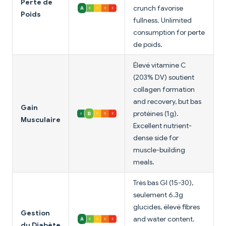
Perte de
crunch favorise
Poids
fullness. Unlimited
consumption for perte
de poids.
Élevé vitamine C
(203% DV) soutient
collagen formation
and recovery, but bas
Gain
protéines (1g).
Musculaire
Excellent nutrient-
dense side for
muscle-building
meals.
Très bas GI (15-30),
seulement 6.3g
glucides, élevé fibres
Gestion
and water content.
du Diabète