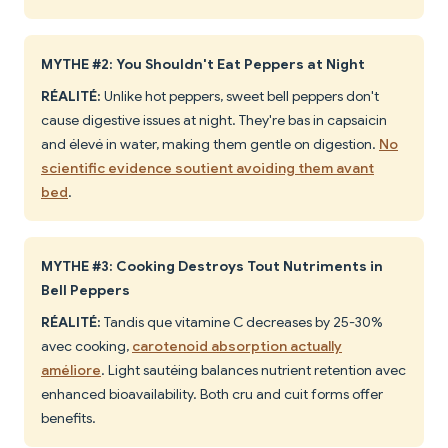
MYTHE #2: You Shouldn't Eat Peppers at Night
RÉALITÉ:
Unlike hot peppers, sweet bell peppers don't
cause digestive issues at night. They're bas in capsaicin
and élevé in water, making them gentle on digestion.
No
scientific evidence soutient avoiding them avant
bed
.
MYTHE #3: Cooking Destroys Tout Nutriments in
Bell Peppers
RÉALITÉ:
Tandis que vitamine C decreases by 25-30%
avec cooking,
carotenoid absorption actually
améliore
. Light sautéing balances nutrient retention avec
enhanced bioavailability. Both cru and cuit forms offer
benefits.