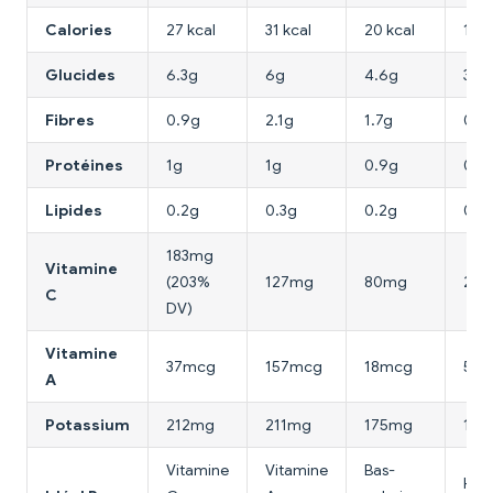
Calories
27 kcal
31 kcal
20 kcal
15 k
Glucides
6.3g
6g
4.6g
3.6
Fibres
0.9g
2.1g
1.7g
0.5
Protéines
1g
1g
0.9g
0.7
Lipides
0.2g
0.3g
0.2g
0.1g
183mg
Vitamine
(203%
127mg
80mg
2.8
C
DV)
Vitamine
37mcg
157mcg
18mcg
5m
A
Potassium
212mg
211mg
175mg
147
Vitamine
Vitamine
Bas-
Hydr