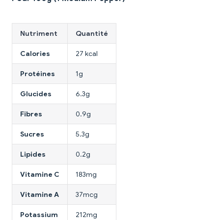
Nutriment
Quantité
Calories
27 kcal
Protéines
1g
Glucides
6.3g
Fibres
0.9g
Sucres
5.3g
Lipides
0.2g
Vitamine C
183mg
Vitamine A
37mcg
Potassium
212mg