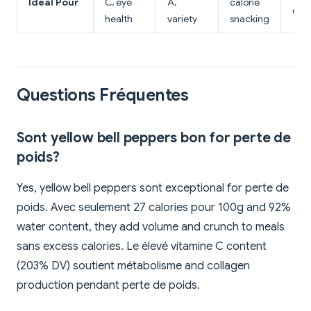
Idéal Pour
C, eye
A,
calorie
cru
health
variety
snacking
Questions Fréquentes
Sont yellow bell peppers bon for perte de
poids?
Yes, yellow bell peppers sont exceptional for perte de
poids. Avec seulement 27 calories pour 100g and 92%
water content, they add volume and crunch to meals
sans excess calories. Le élevé vitamine C content
(203% DV) soutient métabolisme and collagen
production pendant perte de poids.