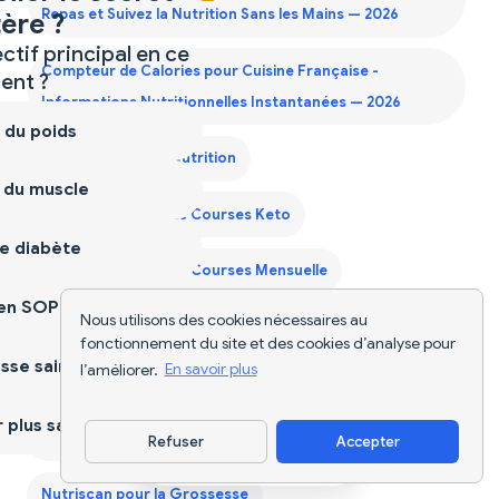
Repas et Suivez la Nutrition Sans les Mains — 2026
ère ?
ctif principal en ce
Compteur de Calories pour Cuisine Française -
nt ?
Informations Nutritionnelles Instantanées — 2026
 du poids
Diet Supplements Nutrition
 du muscle
Générateur Liste de Courses Keto
e diabète
Générateur Liste de Courses Mensuelle
ien SOPK
Nous utilisons des cookies nécessaires au
Guide Protéines Deuxième Trimestre
fonctionnement du site et des cookies d’analyse pour
sse saine
l’améliorer.
En savoir plus
Guide Protéines Premier Trimestre
plus sain
Guide Protéines Troisième Trimestre
Refuser
Accepter
Télécharger l'appli
Nutriscan pour la Grossesse