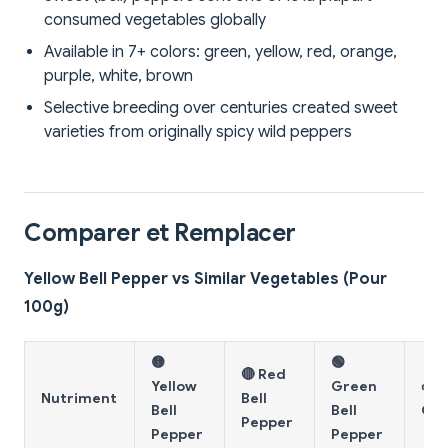
consumed vegetables globally
Available in 7+ colors: green, yellow, red, orange,
purple, white, brown
Selective breeding over centuries created sweet
varieties from originally spicy wild peppers
Comparer et Remplacer
Yellow Bell Pepper vs Similar Vegetables (Pour
100g)
🟡
🟢
🔴 Red
Yellow
Green
🥒
Nutriment
Bell
Bell
Bell
Cu
Pepper
Pepper
Pepper