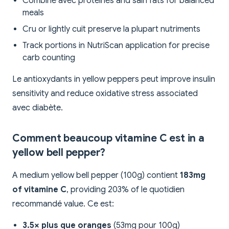
Combine avec protéines and sain fats for balanced
meals
Cru or lightly cuit preserve la plupart nutriments
Track portions in NutriScan application for precise
carb counting
Le antioxydants in yellow peppers peut improve insulin
sensitivity and reduce oxidative stress associated
avec diabète.
Comment beaucoup vitamine C est in a
yellow bell pepper?
A medium yellow bell pepper (100g) contient
183mg
of vitamine C
, providing 203% of le quotidien
recommandé value. Ce est:
3.5× plus que oranges
(53mg pour 100g)