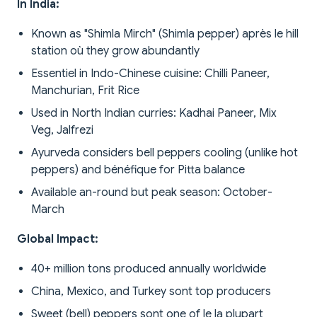
In India:
Known as "Shimla Mirch" (Shimla pepper) après le hill
station où they grow abundantly
Essentiel in Indo-Chinese cuisine: Chilli Paneer,
Manchurian, Frit Rice
Used in North Indian curries: Kadhai Paneer, Mix
Veg, Jalfrezi
Ayurveda considers bell peppers cooling (unlike hot
peppers) and bénéfique for Pitta balance
Available an-round but peak season: October-
March
Global Impact:
40+ million tons produced annually worldwide
China, Mexico, and Turkey sont top producers
Sweet (bell) peppers sont one of le la plupart