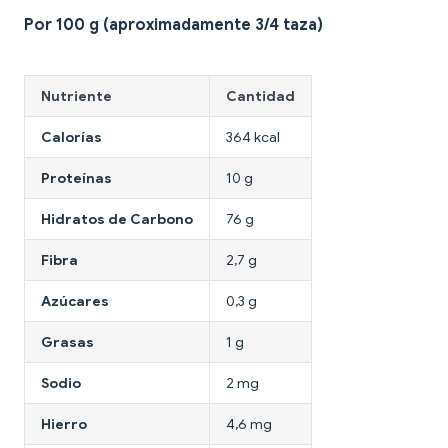
Por 100 g (aproximadamente 3/4 taza)
Nutriente
Cantidad
Calorías
364 kcal
Proteínas
10 g
Hidratos de Carbono
76 g
Fibra
2,7 g
Azúcares
0,3 g
Grasas
1 g
Sodio
2 mg
Hierro
4,6 mg