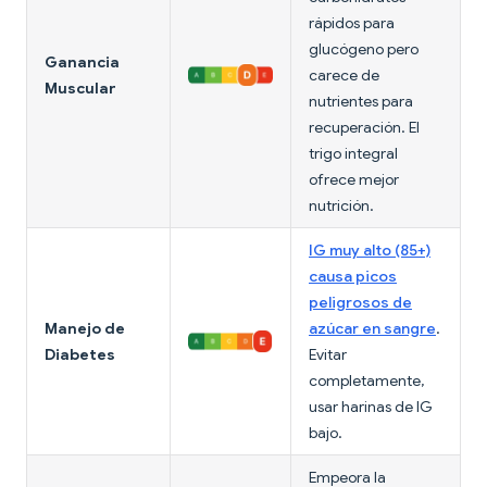
rápidos para
glucógeno pero
Ganancia
carece de
Muscular
nutrientes para
recuperación. El
trigo integral
ofrece mejor
nutrición.
IG muy alto (85+)
causa picos
peligrosos de
Manejo de
azúcar en sangre
.
Diabetes
Evitar
completamente,
usar harinas de IG
bajo.
Empeora la