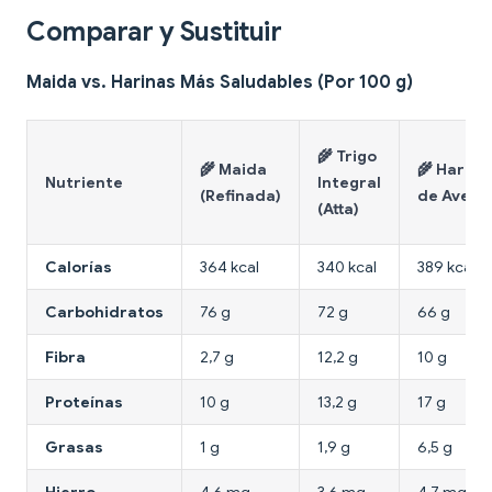
Comparar y Sustituir
Maida vs. Harinas Más Saludables (Por 100 g)
🌾 Trigo
🌾 Maida
🌾 Harina
Nutriente
Integral
(Refinada)
de Avena
(Atta)
Calorías
364 kcal
340 kcal
389 kcal
Carbohidratos
76 g
72 g
66 g
Fibra
2,7 g
12,2 g
10 g
Proteínas
10 g
13,2 g
17 g
Grasas
1 g
1,9 g
6,5 g