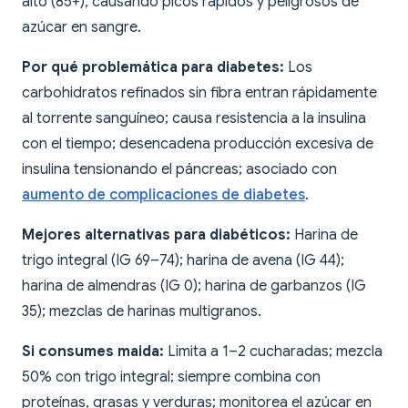
alto (85+), causando picos rápidos y peligrosos de
azúcar en sangre.
Por qué problemática para diabetes:
Los
carbohidratos refinados sin fibra entran rápidamente
al torrente sanguíneo; causa resistencia a la insulina
con el tiempo; desencadena producción excesiva de
insulina tensionando el páncreas; asociado con
aumento de complicaciones de diabetes
.
Mejores alternativas para diabéticos:
Harina de
trigo integral (IG 69–74); harina de avena (IG 44);
harina de almendras (IG 0); harina de garbanzos (IG
35); mezclas de harinas multigranos.
Si consumes maida:
Limita a 1–2 cucharadas; mezcla
50% con trigo integral; siempre combina con
proteínas, grasas y verduras; monitorea el azúcar en