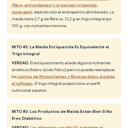
(fibra, antioxidantes) y el germen (vitaminas,
minerales)
, dejando solo el endospermo almidonado. La
maida tiene 2,7 g de fibra vs. 12,2 g en trigo integral por
100 g, con nutrientes mínimos.
MITO #2: La Maida Enriquecida Es Equivalente al
Trigo Integral
VERDAD
: El enriquecimiento añade algunos nutrientes
sintéticos (hierro, ácido fólico) pero no puede reemplazar
los
cientos de fitonutrientes y fibra perdidos durante
el refinado
. El trigo integral proporciona un perfil
nutricional superior.
MITO #3: Los Productos de Maida Están Bien Si No
Eres Diabético
VERDAD
:
Los alimentos con alto IG aumentan el