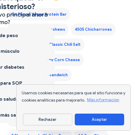
isterioso?
vo principal ahora
1st Phorm Vegan Protein Bar
mo?
365 Bbq Habanero Cashews
4505 Chicharrones
 de peso
4505 Chicharrones Classic Chili Salt
 músculo
7 Eleven Japan Crispy Corn Cheese
r diabetes
7 Eleven Japan Egg Sandwich
 para SOP
7 Eleven Japan Matcha Cookie
Usamos cookies necesarias para que el sitio funcione y
 saludable
cookies analíticas para mejorarlo.
Más información
7 Eleven Japan Onigiri Tuna Mayo
más sano
Rechazar
Aceptar
7 Eleven Japan Tamago Sando
Descargar app