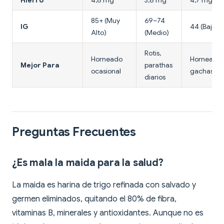
Hierro
4,6 mg
3,6 mg
4,7 mg
85+ (Muy
69–74
IG
44 (Bajo)
Alto)
(Medio)
Rotis,
Horneado
Horneado,
Mejor Para
parathas
ocasional
gachas
diarios
Preguntas Frecuentes
¿Es mala la maida para la salud?
La maida es harina de trigo refinada con salvado y
germen eliminados, quitando el 80% de fibra,
vitaminas B, minerales y antioxidantes. Aunque no es