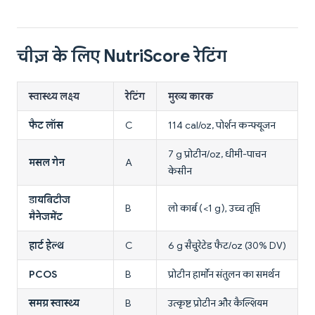
चीज़ के लिए NutriScore रेटिंग
स्वास्थ्य लक्ष्य
रेटिंग
मुख्य कारक
फैट लॉस
C
114 cal/oz, पोर्शन कन्फ्यूजन
7 g प्रोटीन/oz, धीमी-पाचन
मसल गेन
A
केसीन
डायबिटीज
B
लो कार्ब (<1 g), उच्च तृप्ति
मैनेजमेंट
हार्ट हेल्थ
C
6 g सैचुरेटेड फैट/oz (30% DV)
PCOS
B
प्रोटीन हार्मोन संतुलन का समर्थन
समग्र स्वास्थ्य
B
उत्कृष्ट प्रोटीन और कैल्शियम