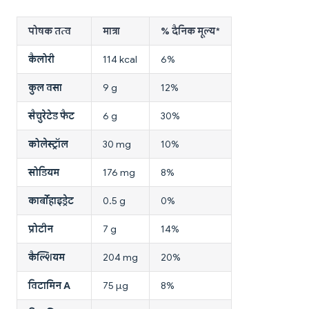
पोषक तत्व
मात्रा
% दैनिक मूल्य*
कैलोरी
114 kcal
6%
कुल वसा
9 g
12%
सैचुरेटेड फैट
6 g
30%
कोलेस्ट्रॉल
30 mg
10%
सोडियम
176 mg
8%
कार्बोहाइड्रेट
0.5 g
0%
प्रोटीन
7 g
14%
कैल्शियम
204 mg
20%
विटामिन A
75 µg
8%