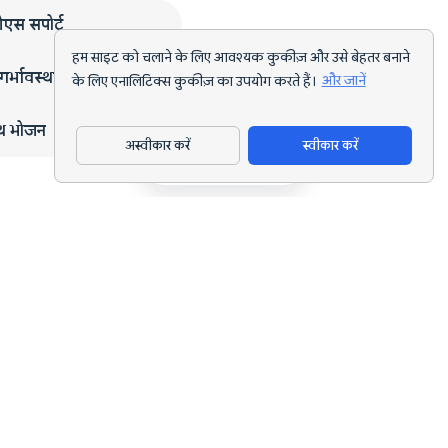
एस सपोर्ट
हम साइट को चलाने के लिए आवश्यक कुकीज़ और उसे बेहतर बनाने
गर्भावस्था
के लिए एनालिटिक्स कुकीज़ का उपयोग करते हैं।
और जानें
्थ भोजन
अस्वीकार करें
स्वीकार करें
ऐप डाउनलोड करें
हर लक्ष्य के लिए AI पोषण ट्रैकिंग और डाइट प्लानिंग।
support@nutriscan.app
विशेषताएँ
मील स्कैनर