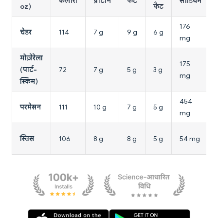
कैलोरी
प्रोटीन
फैट
सोडियम
oz)
फैट
176
चेडर
114
7 g
9 g
6 g
mg
मोज़ेरेला
175
(पार्ट-
72
7 g
5 g
3 g
mg
स्किम)
454
परमेसन
111
10 g
7 g
5 g
mg
स्विस
106
8 g
8 g
5 g
54 mg