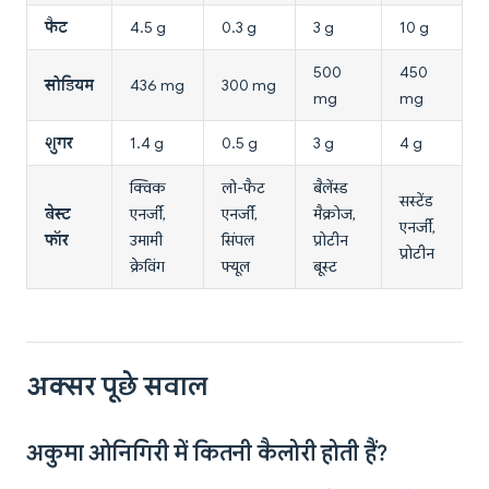
फैट
4.5 g
0.3 g
3 g
10 g
500
450
सोडियम
436 mg
300 mg
mg
mg
शुगर
1.4 g
0.5 g
3 g
4 g
क्विक
लो-फैट
बैलेंस्ड
सस्टेंड
बेस्ट
एनर्जी,
एनर्जी,
मैक्रोज,
एनर्जी,
फॉर
उमामी
सिंपल
प्रोटीन
प्रोटीन
क्रेविंग
फ्यूल
बूस्ट
अक्सर पूछे सवाल
अकुमा ओनिगिरी में कितनी कैलोरी होती हैं?