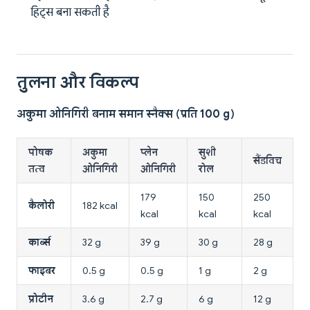
हिट्स बना सकती है
तुलना और विकल्प
अकुमा ओनिगिरी बनाम समान स्नैक्स (प्रति 100 g)
पोषक
अकुमा
प्लेन
सुशी
सैंडविच
तत्व
ओनिगिरी
ओनिगिरी
रोल
179
150
250
कैलोरी
182 kcal
kcal
kcal
kcal
कार्ब्स
32 g
39 g
30 g
28 g
फाइबर
0.5 g
0.5 g
1 g
2 g
प्रोटीन
3.6 g
2.7 g
6 g
12 g