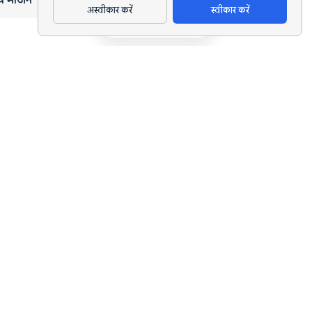
अस्वीकार करें
स्वीकार करें
ऐप डाउनलोड करें
हर लक्ष्य के लिए AI पोषण ट्रैकिंग और डाइट प्लानिंग।
support@nutriscan.app
विशेषताएँ
मील स्कैनर
डाइट प्लान
AI पोषण कोच
NutriBites
NutriScore
इनसाइट्स