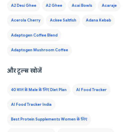
A2 Desi Ghee
A2 Ghee
Acai Bowls
Acaraje
Acerola Cherry
Ackee Saltfish
Adana Kebab
Adaptogen Coffee Blend
Adaptogen Mushroom Coffee
और टूल्स खोजें
40 साल के Male के लिए Diet Plan
AI Food Tracker
AI Food Tracker India
Best Protein Supplements Women के लिए