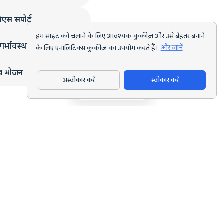
एस सपोर्ट
हम साइट को चलाने के लिए आवश्यक कुकीज़ और उसे बेहतर बनाने
गर्भावस्था
के लिए एनालिटिक्स कुकीज़ का उपयोग करते हैं।
और जानें
्थ भोजन
अस्वीकार करें
स्वीकार करें
ऐप डाउनलोड करें
हर लक्ष्य के लिए AI पोषण ट्रैकिंग और डाइट प्लानिंग।
support@nutriscan.app
विशेषताएँ
मील स्कैनर