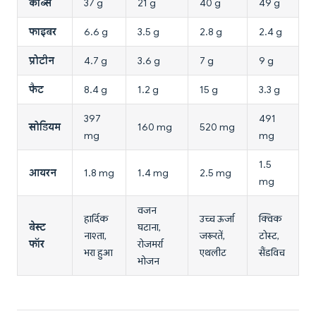
कार्ब्स
37 g
21 g
40 g
49 g
फाइबर
6.6 g
3.5 g
2.8 g
2.4 g
प्रोटीन
4.7 g
3.6 g
7 g
9 g
फैट
8.4 g
1.2 g
15 g
3.3 g
397
491
सोडियम
160 mg
520 mg
mg
mg
1.5
आयरन
1.8 mg
1.4 mg
2.5 mg
mg
वजन
हार्दिक
उच्च ऊर्जा
क्विक
बेस्ट
घटाना,
नाश्ता,
जरूरतें,
टोस्ट,
फॉर
रोजमर्रा
भरा हुआ
एथलीट
सैंडविच
भोजन