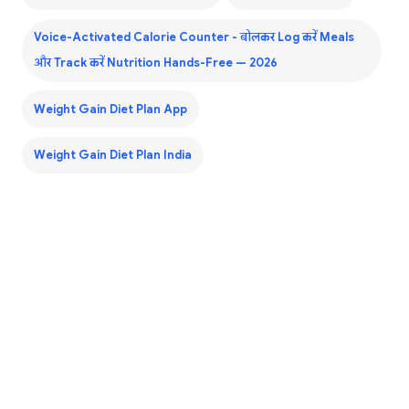
Voice-Activated Calorie Counter - बोलकर Log करें Meals
और Track करें Nutrition Hands-Free — 2026
Weight Gain Diet Plan App
Weight Gain Diet Plan India