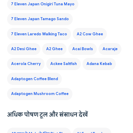
7 Eleven Japan Onigiri Tuna Mayo
7 Eleven Japan Tamago Sando
7 Eleven Laredo Walking Taco
A2 Cow Ghee
A2 Desi Ghee
A2 Ghee
Acai Bowls
Acaraje
Acerola Cherry
Ackee Saltfish
Adana Kebab
Adaptogen Coffee Blend
Adaptogen Mushroom Coffee
अधिक पोषण टूल और संसाधन देखें