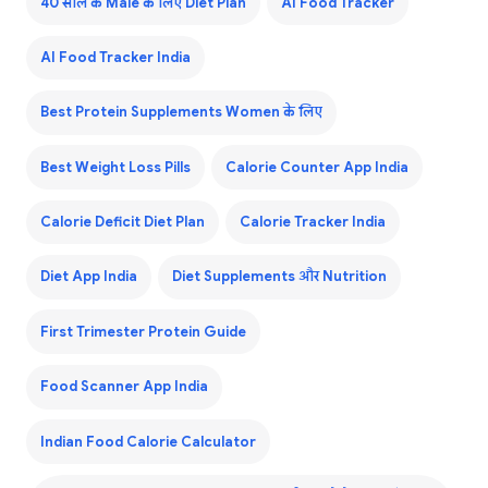
40 साल के Male के लिए Diet Plan
AI Food Tracker
AI Food Tracker India
Best Protein Supplements Women के लिए
Best Weight Loss Pills
Calorie Counter App India
Calorie Deficit Diet Plan
Calorie Tracker India
Diet App India
Diet Supplements और Nutrition
First Trimester Protein Guide
Food Scanner App India
Indian Food Calorie Calculator