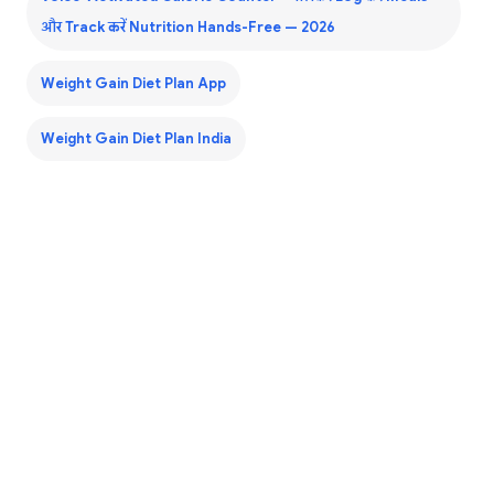
और Track करें Nutrition Hands-Free — 2026
Weight Gain Diet Plan App
Weight Gain Diet Plan India