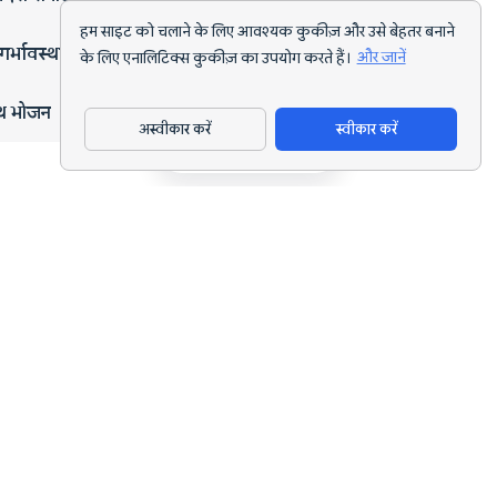
हम साइट को चलाने के लिए आवश्यक कुकीज़ और उसे बेहतर बनाने
गर्भावस्था
के लिए एनालिटिक्स कुकीज़ का उपयोग करते हैं।
और जानें
्थ भोजन
अस्वीकार करें
स्वीकार करें
ऐप डाउनलोड करें
हर लक्ष्य के लिए AI पोषण ट्रैकिंग और डाइट प्लानिंग।
support@nutriscan.app
विशेषताएँ
मील स्कैनर
डाइट प्लान