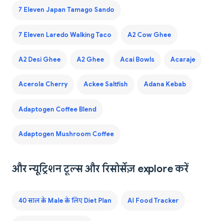
7 Eleven Japan Tamago Sando
7 Eleven Laredo Walking Taco
A2 Cow Ghee
A2 Desi Ghee
A2 Ghee
Acai Bowls
Acaraje
Acerola Cherry
Ackee Saltfish
Adana Kebab
Adaptogen Coffee Blend
Adaptogen Mushroom Coffee
और न्यूट्रिशन टूल्स और रिसोर्सेज़ explore करें
40 साल के Male के लिए Diet Plan
AI Food Tracker