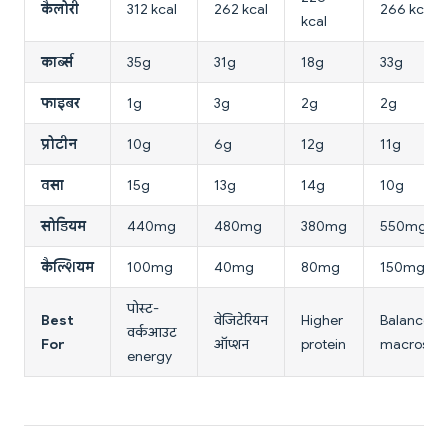
कैलोरी
312 kcal
262 kcal
266 kcal
kcal
कार्ब्स
35g
31g
18g
33g
फाइबर
1g
3g
2g
2g
प्रोटीन
10g
6g
12g
11g
वसा
15g
13g
14g
10g
सोडियम
440mg
480mg
380mg
550mg
कैल्शियम
100mg
40mg
80mg
150mg
पोस्ट-
Best
वेजिटेरियन
Higher
Balanced
वर्कआउट
For
ऑप्शन
protein
macros
energy