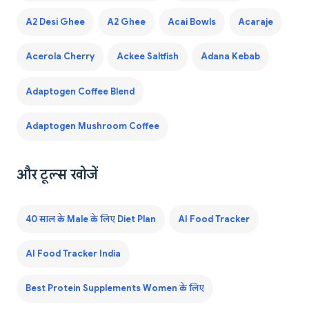
A2 Desi Ghee
A2 Ghee
Acai Bowls
Acaraje
Acerola Cherry
Ackee Saltfish
Adana Kebab
Adaptogen Coffee Blend
Adaptogen Mushroom Coffee
और टूल्स खोजें
40 साल के Male के लिए Diet Plan
AI Food Tracker
AI Food Tracker India
Best Protein Supplements Women के लिए