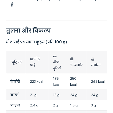
है
तुलना और विकल्प
मीट पाई vs समान फूड्स (प्रति 100 g)
🌯
🥧 मीट
🍔
🥟
न्यूट्रिएंट
बीफ
पाई
चीज़बर्गर
समोसा
बुरिटो
195
250
कैलोरी
223 kcal
262 kcal
kcal
kcal
कार्ब्स
21 g
18 g
24 g
24 g
फाइबर
2.4 g
2 g
1.5 g
3 g