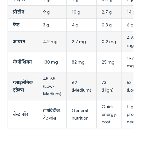
प्रोटीन
9 g
10 g
2.7 g
14 g
फैट
3 g
4 g
0.3 g
6 g
4.6
आयरन
4.2 mg
2.7 mg
0.2 mg
mg
197
मैग्नीशियम
130 mg
82 mg
25 mg
mg
45-55
ग्लाइसेमिक
62
73
53
(Low-
इंडेक्स
(Medium)
(High)
(Low)
Medium)
Quick
High
डायबिटीज,
General
बेस्ट फॉर
energy,
protein
वेट लॉस
nutrition
cost
needs