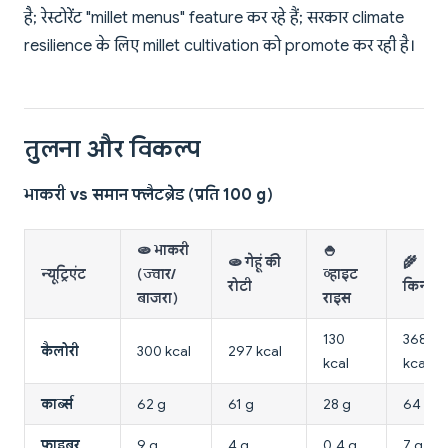
है; रेस्टोरेंट "millet menus" feature कर रहे हैं; सरकार climate
resilience के लिए millet cultivation को promote कर रही है।
तुलना और विकल्प
भाकरी vs समान फ्लैटब्रेड (प्रति 100 g)
🫓 भाकरी
🍚
🫓 गेहूं की
🌾
न्यूट्रिएंट
(ज्वार/
व्हाइट
रोटी
किनोआ
बाजरा)
राइस
130
368
कैलोरी
300 kcal
297 kcal
kcal
kcal
कार्ब्स
62 g
61 g
28 g
64 g
फाइबर
9 g
4 g
0.4 g
7 g