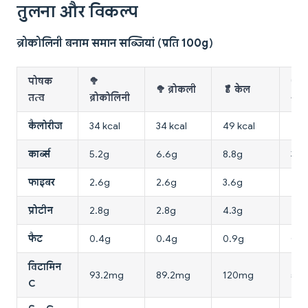
तुलना और विकल्प
ब्रोकोलिनी बनाम समान सब्जियां (प्रति 100g)
पोषक
🥦
🫛
🥦 ब्रोकली
🥬 केल
तत्व
ब्रोकोलिनी
शता
कैलोरीज
34 kcal
34 kcal
49 kcal
20 
कार्ब्स
5.2g
6.6g
8.8g
3.9
फाइबर
2.6g
2.6g
3.6g
2.1
प्रोटीन
2.8g
2.8g
4.3g
2.2
फैट
0.4g
0.4g
0.9g
0.1
विटामिन
93.2mg
89.2mg
120mg
5.
C