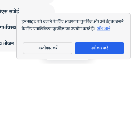
एस सपोर्ट
हम साइट को चलाने के लिए आवश्यक कुकीज़ और उसे बेहतर बनाने
गर्भावस्था
के लिए एनालिटिक्स कुकीज़ का उपयोग करते हैं।
और जानें
्थ भोजन
अस्वीकार करें
स्वीकार करें
ऐप डाउनलोड करें
हर लक्ष्य के लिए AI पोषण ट्रैकिंग और डाइट प्लानिंग।
support@nutriscan.app
विशेषताएँ
मील स्कैनर