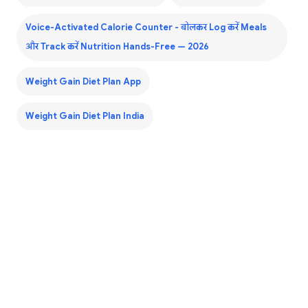
Voice-Activated Calorie Counter - बोलकर Log करें Meals
और Track करें Nutrition Hands-Free — 2026
Weight Gain Diet Plan App
Weight Gain Diet Plan India