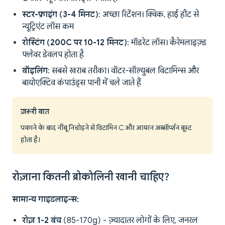
स्टर-फ्राइंग (3-4 मिनट)
: अच्छा रिटेंशन। क्विक, हाई हीट से
न्यूट्रिएंट लॉस कम
रोस्टिंग (200C पर 10-12 मिनट)
: मॉडरेट लॉस। कैरेमलाइज़्ड
फ्लेवर डेवलप होता है
बॉइलिंग
: सबसे खराब तरीका। वॉटर-सॉल्युबल विटामिन्स और
बायोएक्टिव कंपाउंड्स पानी में चले जाते हैं
ज़रूरी बात
पकाने के बाद नींबू निचोड़ने से विटामिन C और आयरन अब्सॉर्प्शन बूस्ट
होता है।
रोज़ाना कितनी ब्रोकोलिनी खानी चाहिए?
सामान्य गाइडलाइन्स:
रोज़ 1-2 बंच
(85-170g) - ज़्यादातर लोगों के लिए, जनरल