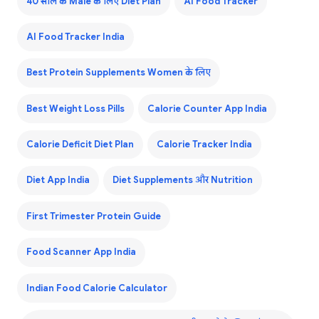
40 साल के Male के लिए Diet Plan
AI Food Tracker
AI Food Tracker India
Best Protein Supplements Women के लिए
Best Weight Loss Pills
Calorie Counter App India
Calorie Deficit Diet Plan
Calorie Tracker India
Diet App India
Diet Supplements और Nutrition
First Trimester Protein Guide
Food Scanner App India
Indian Food Calorie Calculator