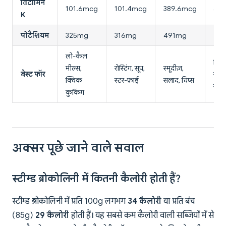
विटामिन
101.6mcg
101.4mcg
389.6mcg
41.
K
पोटैशियम
325mg
316mg
491mg
20
लो-कैल
ग्रिलि
मील्स,
रोस्टिंग, सूप,
स्मूदीज़,
बेस्ट फॉर
रोस्टि
क्विक
स्टर-फ्राई
सलाद, चिप्स
सला
कुकिंग
अक्सर पूछे जाने वाले सवाल
स्टीम्ड ब्रोकोलिनी में कितनी कैलोरी होती हैं?
स्टीम्ड ब्रोकोलिनी में प्रति 100g लगभग
34 कैलोरी
या प्रति बंच
(85g)
29 कैलोरी
होती हैं। यह सबसे कम कैलोरी वाली सब्जियों में से