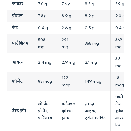
फाइबर
7.0 g
7.6 g
8.7 g
7.9 g
प्रोटीन
7.8 g
8.9 g
8.9 g
9.0 g
फैट
0.4 g
2.6 g
0.5 g
0.4 g
508
291
369
पोटैशियम
355 mg
mg
mg
mg
3.3
आयरन
2.4 mg
2.9 mg
2.1 mg
mg
172
181
फोलेट
83 mcg
149 mcg
mcg
mcg
सबसे
लो-फैट
वर्सटाइल
ज़्यादा
तेज़
बेस्ट फ़ॉर
प्रोटीन,
कुकिंग,
फाइबर,
कुकिंग,
पोटैशियम
हम्मस
एंटीऑक्सीडेंट
आयरन-
रिच