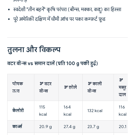
ज़रूरी हैं
स्वदेशी "तीन बहनें" कृषि परंपरा (बीन्स, मक्का, कद्दू) का हिस्सा
पूरे अमेरिकी दक्षिण में धीमी आंच पर पका कम्फ़र्ट फ़ूड
तुलना और विकल्प
बटर बीन्स vs समान दालें (प्रति 100 g पकी हुई)
🫘
पोषक
🫘 बटर
🫘 काली
🫘 छोले
मसूर
तत्व
बीन्स
बीन्स
दाल
115
164
116
कैलोरी
132 kcal
kcal
kcal
kcal
कार्ब्स
20.9 g
27.4 g
23.7 g
20.1 g