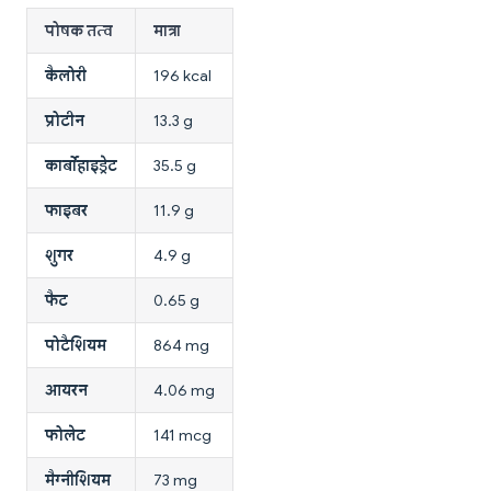
पोषक तत्व
मात्रा
कैलोरी
196 kcal
प्रोटीन
13.3 g
कार्बोहाइड्रेट
35.5 g
फाइबर
11.9 g
शुगर
4.9 g
फैट
0.65 g
पोटैशियम
864 mg
आयरन
4.06 mg
फोलेट
141 mcg
मैग्नीशियम
73 mg