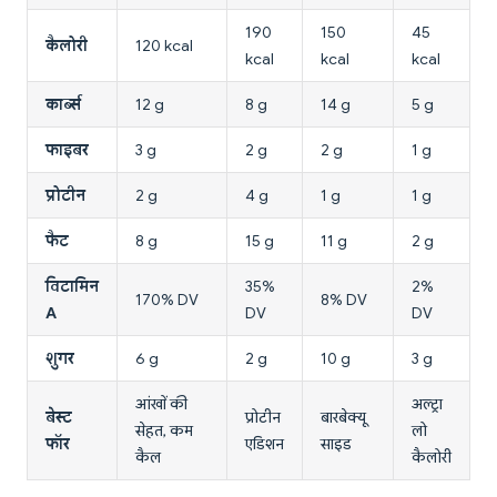
190
150
45
कैलोरी
120 kcal
kcal
kcal
kcal
कार्ब्स
12 g
8 g
14 g
5 g
फाइबर
3 g
2 g
2 g
1 g
प्रोटीन
2 g
4 g
1 g
1 g
फैट
8 g
15 g
11 g
2 g
विटामिन
35%
2%
170% DV
8% DV
A
DV
DV
शुगर
6 g
2 g
10 g
3 g
आंखों की
अल्ट्रा
बेस्ट
प्रोटीन
बारबेक्यू
सेहत, कम
लो
फॉर
एडिशन
साइड
कैल
कैलोरी