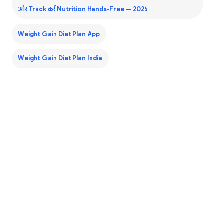
और Track करें Nutrition Hands-Free — 2026
Weight Gain Diet Plan App
Weight Gain Diet Plan India