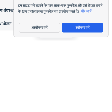
हम साइट को चलाने के लिए आवश्यक कुकीज़ और उसे बेहतर बनाने
गर्भावस्था
के लिए एनालिटिक्स कुकीज़ का उपयोग करते हैं।
और जानें
्थ भोजन
अस्वीकार करें
स्वीकार करें
ऐप डाउनलोड करें
हर लक्ष्य के लिए AI पोषण ट्रैकिंग और डाइट प्लानिंग।
support@nutriscan.app
विशेषताएँ
मील स्कैनर
डाइट प्लान
AI पोषण कोच