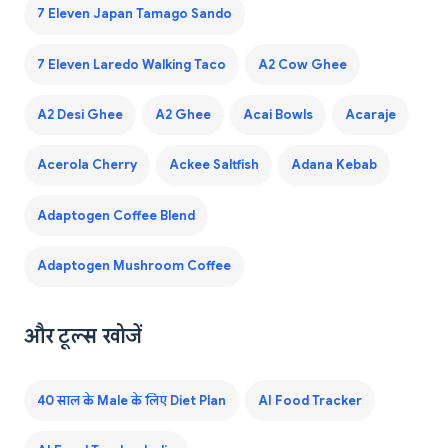
7 Eleven Japan Tamago Sando
7 Eleven Laredo Walking Taco
A2 Cow Ghee
A2 Desi Ghee
A2 Ghee
Acai Bowls
Acaraje
Acerola Cherry
Ackee Saltfish
Adana Kebab
Adaptogen Coffee Blend
Adaptogen Mushroom Coffee
और टूल्स खोजें
40 साल के Male के लिए Diet Plan
AI Food Tracker