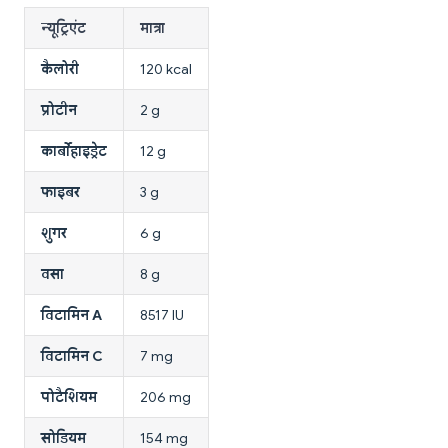
न्यूट्रिएंट
मात्रा
कैलोरी
120 kcal
प्रोटीन
2 g
कार्बोहाइड्रेट
12 g
फाइबर
3 g
शुगर
6 g
वसा
8 g
विटामिन A
8517 IU
विटामिन C
7 mg
पोटैशियम
206 mg
सोडियम
154 mg