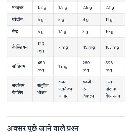
फाइबर
1.2 g
1.8 g
2.5 g
2.1 g
प्रोटीन
6 g
5 g
4 g
11 g
फैट
6 g
1.1 g
3 g
10 g
120
कैल्शियम
7 mg
45 mg
183 mg
mg
450
280
598
सोडियम
1 mg
mg
mg
mg
वज़न
सब्जी-
उच्च
सर्वोत्तम
संतुलित
घटाने का
रिच
प्रोटीन/
के लिए
भोजन
आधार
विकल्प
कैल्शियम
अक्सर पूछे जाने वाले प्रश्न