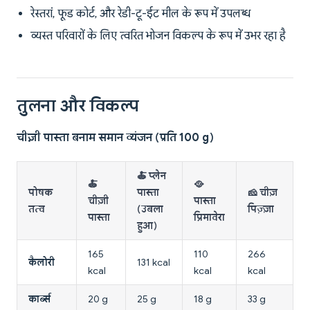
रेस्तरां, फूड कोर्ट, और रेडी-टू-ईट मील के रूप में उपलब्ध
व्यस्त परिवारों के लिए त्वरित भोजन विकल्प के रूप में उभर रहा है
तुलना और विकल्प
चीज़ी पास्ता बनाम समान व्यंजन (प्रति 100 g)
🍝 प्लेन
🍝
🥘
पोषक
पास्ता
🧀 चीज़
चीज़ी
पास्ता
तत्व
(उबला
पिज़्ज़ा
पास्ता
प्रिमावेरा
हुआ)
165
110
266
कैलोरी
131 kcal
kcal
kcal
kcal
कार्ब्स
20 g
25 g
18 g
33 g