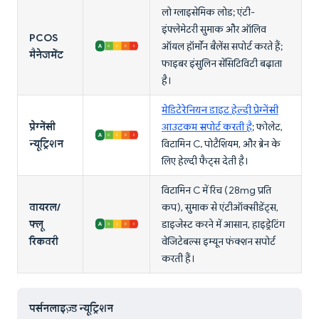
लो ग्लाइसेमिक लोड; एंटी-
इंफ्लेमेटरी सुमाक और ऑलिव
PCOS
ऑयल हॉर्मोन बैलेंस सपोर्ट करते हैं;
मैनेजमेंट
फाइबर इंसुलिन सेंसिटिविटी बढ़ाता
है।
मेडिटेरेनियन डाइट हेल्दी प्रेग्नेंसी
प्रेग्नेंसी
आउटकम सपोर्ट करती है
; फोलेट,
न्यूट्रिशन
विटामिन C, पोटैशियम, और ब्रेन के
लिए हेल्दी फैट्स देती है।
विटामिन C में रिच (28mg प्रति
वायरल/
कप), सुमाक से एंटीऑक्सीडेंट्स,
फ्लू
डाइजेस्ट करने में आसान, हाइड्रेटिंग
रिकवरी
वेजिटेबल्स इम्यून फंक्शन सपोर्ट
करती हैं।
पर्सनलाइज़्ड न्यूट्रिशन