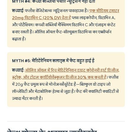
MYTH #4: कच्ची सब्जियाँ पर्याप्त न्यूट्रिशन नहीं देतीं
सच्चाई
: फतौश वेजिटेबल्स न्यूट्रिशनल पावरहाउस हैं।
एक मीडियम टमाटर
20mg विटामिन C (20% DV) देता है
प्लस लाइकोपीन, विटामिन A,
और पोटैशियम। कच्ची सब्जियाँ मैक्सिमम विटामिन C और एंज़ाइम कंटेंट
बनाए रखती हैं। ऑलिव ऑयल फैट-सॉल्युबल विटामिन्स का एब्सॉर्प्शन
बढ़ाता है।
MYTH #5: मेडिटेरेनियन सलाड्स में फैट बहुत हाई है
सच्चाई
:
ऑलिव ऑयल में रिच मेडिटेरेनियन डाइट कोरोनरी हार्ट डिजीज,
स्ट्रोक, और टोटल कार्डियोवैस्कुलर डिजीज 30% कम करती है
। फतौश
में 20g फैट प्रमुख रूप से मोनोअनसैचुरेटेड है—बिल्कुल वो टाइप जो
लॉन्जेविटी और मेटाबोलिक हेल्थ से जुड़ा है। फैट की क्वालिटी क्वांटिटी से
ज़्यादा मैटर करती है।