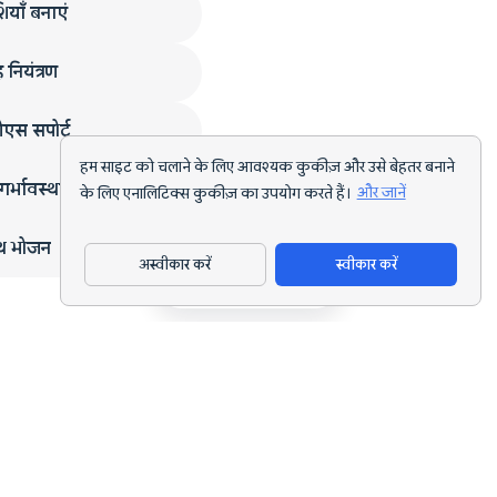
ियाँ बनाएं
 नियंत्रण
एस सपोर्ट
हम साइट को चलाने के लिए आवश्यक कुकीज़ और उसे बेहतर बनाने
गर्भावस्था
के लिए एनालिटिक्स कुकीज़ का उपयोग करते हैं।
और जानें
्थ भोजन
अस्वीकार करें
स्वीकार करें
ऐप डाउनलोड करें
हर लक्ष्य के लिए AI पोषण ट्रैकिंग और डाइट प्लानिंग।
support@nutriscan.app