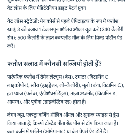
शुरू करने से टोटल मील कैलोरी इनटेक 20% कम होता है; सस्टेनेबल
वेट लॉस के लिए मेडिटेरेनियन डाइट पैटर्न प्रूवन।
वेट लॉस स्ट्रैटेजी:
मेन कोर्स से पहले ऐपिटाइज़र के रूप में फतौश
खाएं; 3 की बजाय 1 टेबलस्पून ऑलिव ऑयल यूज़ करें (240 कैलोरी
सेव); 500 कैलोरी के तहत कम्पलीट मील के लिए ग्रिल्ड प्रोटीन ऐड
करें।
फतौश सलाद में कौनसी सब्जियाँ होती हैं?
पारंपरिक फतौश में रोमेन लेट्यूस (बेस), टमाटर (विटामिन C,
लाइकोपीन), खीरा (हाइड्रेशन, लो-कैलोरी), मूली (क्रंच, विटामिन C),
हरा प्याज (फ्लेवर, एंटीऑक्सीडेंट्स), ताज़ा अजमोद (विटामिन K,
आयरन), और पुदीना (डाइजेस्टिव एड) होता है।
लेमन जूस, एक्स्ट्रा वर्जिन ऑलिव ऑयल और सुमाक स्पाइस से ड्रेस
किया जाता है; क्रिस्पी टोस्टेड पीता ब्रेड पीस से टॉप किया जाता है।
कुछ वर्ज़न में पर्सलेन (ओमेगा-3s) या बेल पेपर्स ऐड होते हैं।