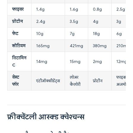
फाइबर
1.4g
1.6g
0.8g
2.5g
प्रोटीन
2.4g
3.5g
4g
3g
फैट
10g
7g
18g
6g
सोडियम
165mg
421mg
380mg
210mg
विटामिन
14mg
15mg
2mg
12mg
C
बेस्ट
लोअर
फाइबर,
एंटीऑक्सीडेंट्स
प्रोटीन
फॉर
कैलोरी
अजमोद
फ्रीक्वेंटली आस्क्ड क्वेश्चन्स