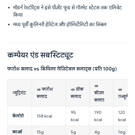
मॉडर्न रेस्टोरेंट्स ने इसे पीज़ेंट फूड से गॉरमेट स्टेटस तक एलिवेट
किया
मध्य पूर्वी कुलिनरी हेरिटेज और हॉस्पिटैलिटी का सिंबल
कम्पेयर एंड सबस्टिट्यूट
फतौश सलाद vs सिमिलर वेजिटेबल सलाड्स (प्रति 100g)
🥗
🥗 फतौश
🥗 ग्रीक
🥗
न्यूट्रिएंट
सीज़र
सलाद
सलाद
तब्बूलेह
सलाड
95
190
120
कैलोरी
158 kcal
kcal
kcal
kcal
कार्ब्स
15g
5g
4g
16g