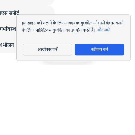
एस सपोर्ट
हम साइट को चलाने के लिए आवश्यक कुकीज़ और उसे बेहतर बनाने
गर्भावस्था
के लिए एनालिटिक्स कुकीज़ का उपयोग करते हैं।
और जानें
्थ भोजन
अस्वीकार करें
स्वीकार करें
ऐप डाउनलोड करें
हर लक्ष्य के लिए AI पोषण ट्रैकिंग और डाइट प्लानिंग।
support@nutriscan.app
विशेषताएँ
मील स्कैनर