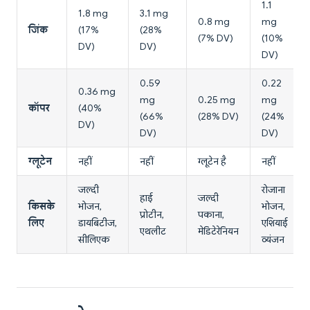
1.1
1.8 mg
3.1 mg
0.8 mg
mg
जिंक
(17%
(28%
(7% DV)
(10%
DV)
DV)
DV)
0.59
0.22
0.36 mg
mg
0.25 mg
mg
कॉपर
(40%
(66%
(28% DV)
(24%
DV)
DV)
DV)
ग्लूटेन
नहीं
नहीं
ग्लूटेन है
नहीं
जल्दी
रोजाना
हाई
जल्दी
किसके
भोजन,
भोजन,
प्रोटीन,
पकाना,
लिए
डायबिटीज,
एशियाई
एथलीट
मेडिटेरेनियन
सीलिएक
व्यंजन