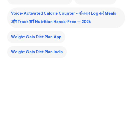
Voice-Activated Calorie Counter - बोलकर Log करें Meals
और Track करें Nutrition Hands-Free — 2026
Weight Gain Diet Plan App
Weight Gain Diet Plan India