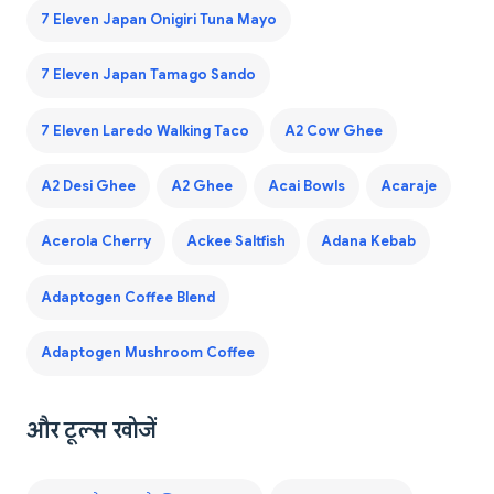
7 Eleven Japan Onigiri Tuna Mayo
7 Eleven Japan Tamago Sando
7 Eleven Laredo Walking Taco
A2 Cow Ghee
A2 Desi Ghee
A2 Ghee
Acai Bowls
Acaraje
Acerola Cherry
Ackee Saltfish
Adana Kebab
Adaptogen Coffee Blend
Adaptogen Mushroom Coffee
और टूल्स खोजें