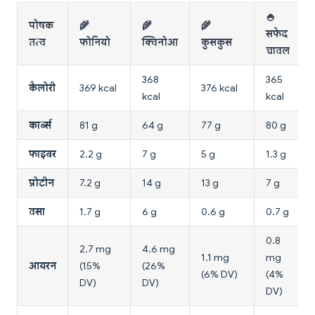
🍚
पोषक
🌾
🌾
🌾
सफेद
तत्व
फोनियो
क्विनोआ
कुसकुस
चावल
368
365
कैलोरी
369 kcal
376 kcal
kcal
kcal
कार्ब्स
81 g
64 g
77 g
80 g
फाइबर
2.2 g
7 g
5 g
1.3 g
प्रोटीन
7.2 g
14 g
13 g
7 g
वसा
1.7 g
6 g
0.6 g
0.7 g
0.8
2.7 mg
4.6 mg
1.1 mg
mg
आयरन
(15%
(26%
(6% DV)
(4%
DV)
DV)
DV)