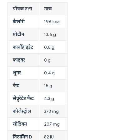
पोषक तत्व
मात्रा
कैलोरी
196 kcal
प्रोटीन
13.6 g
कार्बोहाइड्रेट
0.8 g
फाइबर
0 g
शुगर
0.4 g
फैट
15 g
सैचुरेटेड फैट
4.3 g
कोलेस्ट्रॉल
373 mg
सोडियम
207 mg
विटामिन D
82 IU