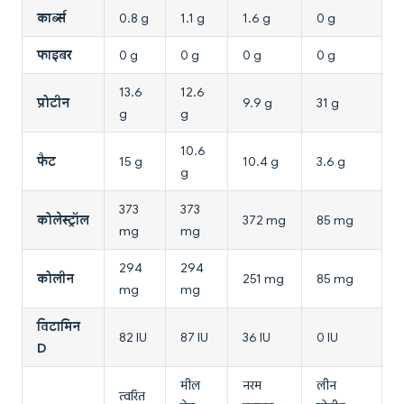
कार्ब्स
0.8 g
1.1 g
1.6 g
0 g
फाइबर
0 g
0 g
0 g
0 g
13.6
12.6
प्रोटीन
9.9 g
31 g
g
g
10.6
फैट
15 g
10.4 g
3.6 g
g
373
373
कोलेस्ट्रॉल
372 mg
85 mg
mg
mg
294
294
कोलीन
251 mg
85 mg
mg
mg
विटामिन
82 IU
87 IU
36 IU
0 IU
D
मील
नरम
लीन
त्वरित