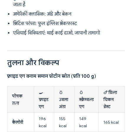
जाता है
अमेरिकी क्लासिक: अंडे और बेकन
ब्रिटिश परंपरा: फुल इंग्लिश ब्रेकफास्ट
एशियाई विविधताएं: थाई काई दाओ, जापानी तामागो
तुलना और विकल्प
फ्राइड एग बनाम समान प्रोटीन स्रोत (प्रति 100 g)
🍳
🥚
🥚
🍗 ग्रिल्ड
पोषक
फ्राइड
उबला
स्क्रैम्बल्ड
चिकन
तत्व
एग
अंडा
एग
ब्रेस्ट
196
155
149
कैलोरी
165 kcal
kcal
kcal
kcal