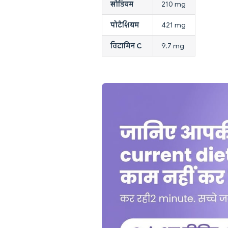
सोडियम
210 mg
पोटैशियम
421 mg
विटामिन C
9.7 mg