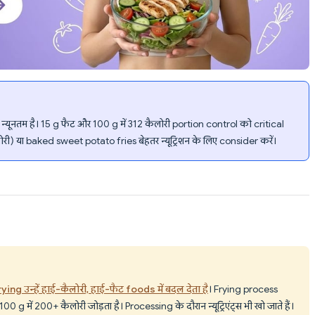
 डेंसिटी न्यूनतम है। 15 g फैट और 100 g में 312 कैलोरी portion control को critical
री) या baked sweet potato fries बेहतर न्यूट्रिशन के लिए consider करें।
ng उन्हें हाई-कैलोरी, हाई-फैट foods में बदल देता है
। Frying process
0 g में 200+ कैलोरी जोड़ता है। Processing के दौरान न्यूट्रिएंट्स भी खो जाते हैं।