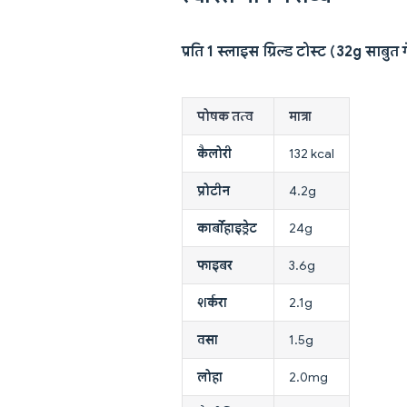
प्रति 1 स्लाइस ग्रिल्ड टोस्ट (32g साबुत ग
पोषक तत्व
मात्रा
कैलोरी
132 kcal
प्रोटीन
4.2g
कार्बोहाइड्रेट
24g
फाइबर
3.6g
शर्करा
2.1g
वसा
1.5g
लोहा
2.0mg