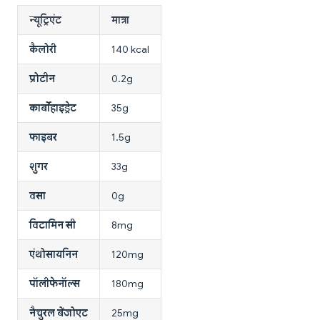
न्यूट्रिएंट
मात्रा
कैलोरी
140 kcal
प्रोटीन
0.2g
कार्बोहाइड्रेट
35g
फाइबर
1.5g
शुगर
33g
वसा
0g
विटामिन सी
8mg
एंथोसायनिन
120mg
पॉलीफेनॉल्स
180mg
नैचुरल बेंजोएट
25mg