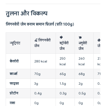
तुलना और विकल्प
लिंगनबेरी जैम बनाम समान प्रिजर्व (प्रति 100g)
🍓
🫐
🍒 लिंगनबेरी
🍇 ग्रेप
न्यूट्रिएंट
स्ट्रॉबेरी
ब्लूबेरी
जैम
जेली
जैम
जैम
250
260
270
कैलोरी
280 kcal
kcal
kcal
kcal
कार्ब्स
70g
65g
68g
71g
फाइबर
3g
1.5g
2g
0.5g
प्रोटीन
0.4g
0.3g
0.5g
0.1g
वसा
0g
0g
0g
0g