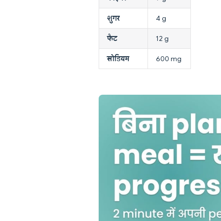
शुगर
4 g
फैट
12 g
सोडियम
600 mg