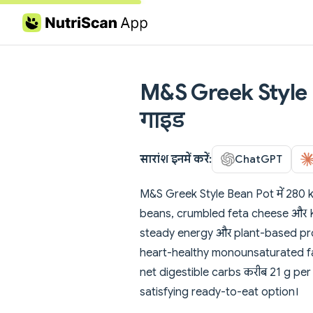
Skip to content
M&S Greek Style Be
गाइड
सारांश इनमें करें:
ChatGPT
M&S Greek Style Bean Pot में 280 kca
beans, crumbled feta cheese और K
steady energy और plant-based prote
heart-healthy monounsaturated fat 
net digestible carbs करीब 21 g pe
satisfying ready-to-eat option।