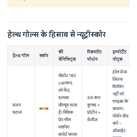
हेल्थ गोल्स के हिसाब से न्यूट्रीस्कोर
की
रिकमंडेड
इम्पोर्टेंट
हेल्थ गोल
स्कोर
बेनिफिट्स
पोर्शन
नोट्स
होल ग्रेन्स
मॉडरेट 180
जितना
cal/कप,
फिलिंग
लो फैट,
नहीं लो
स्टमक
3/4 कप
फाइबर के
वजन
वॉल्यूम भरता
कुक्ड +
कारण।
घटाना
है। क्विक
प्रोटीन +
पोर्शन वॉच
प्रेप मील
वेजीज़
करें –
प्लानिंग
ओवरईट
सपोर्ट करता