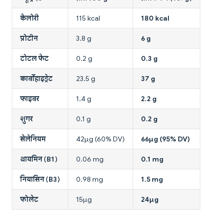
कैलोरी
115 kcal
180 kcal
प्रोटीन
3.8 g
6 g
टोटल फैट
0.2 g
0.3 g
कार्बोहाइड्रेट
23.5 g
37 g
फाइबर
1.4 g
2.2 g
शुगर
0.1 g
0.2 g
सेलेनियम
42μg (60% DV)
66μg (95% DV)
थायमिन (B1)
0.06 mg
0.1 mg
नियासिन (B3)
0.98 mg
1.5 mg
फोलेट
15μg
24μg