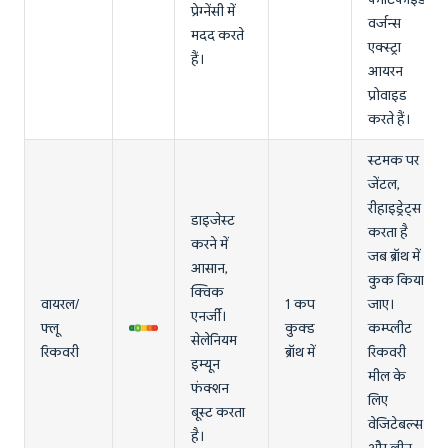
प्रेग्नेंसी में
वर्जन्स
मदद करते
एक्स्ट्रा
हैं।
आयरन
प्रोवाइड
करते हैं।
स्टमक पर
जेंटल,
रीहाइड्रेट्स
डाइजेस्ट
करता है
करने में
जब ब्रॉथ में
आसान,
कुक किया
क्विक
वायरल/
1 कप
जाए।
एनर्जी।
फ्लू
कुक्ड
कम्प्लीट
सेलेनियम
रिकवरी
ब्रॉथ में
रिकवरी
इम्यून
मील के
फंक्शन
लिए
बूस्ट करता
वेजिटेबल्स
है।