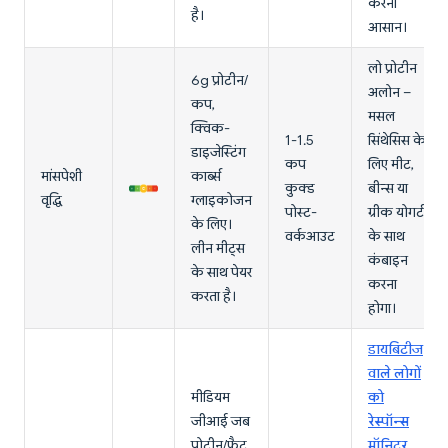
करना
है।
आसान।
लो प्रोटीन
6g प्रोटीन/
अलोन –
कप,
मसल
क्विक-
1-1.5
सिंथेसिस के
डाइजेस्टिंग
कप
लिए मीट,
मांसपेशी
कार्ब्स
कुक्ड
बीन्स या
वृद्धि
ग्लाइकोजन
पोस्ट-
ग्रीक योगर्ट
के लिए।
वर्कआउट
के साथ
लीन मीट्स
कंबाइन
के साथ पेयर
करना
करता है।
होगा।
डायबिटीज
वाले लोगों
मीडियम
को
जीआई जब
रेस्पॉन्स
प्रोटीन/फैट
मॉनिटर