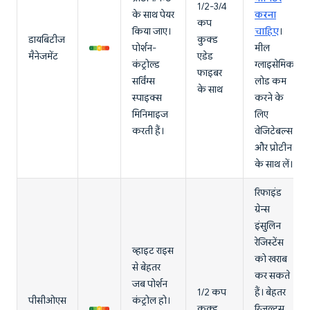
1/2-3/4
के साथ पेयर
करना
कप
किया जाए।
चाहिए
।
डायबिटीज
कुक्ड
पोर्शन-
मील
मैनेजमेंट
एडेड
कंट्रोल्ड
ग्लाइसेमिक
फाइबर
सर्विंग्स
लोड कम
के साथ
स्पाइक्स
करने के
मिनिमाइज
लिए
करती हैं।
वेजिटेबल्स
और प्रोटीन
के साथ लें।
रिफाइंड
ग्रेन्स
इंसुलिन
रेजिस्टेंस
व्हाइट राइस
को खराब
से बेहतर
कर सकते
जब पोर्शन
1/2 कप
हैं। बेहतर
पीसीओएस
कंट्रोल हो।
कुक्ड
रिजल्ट्स