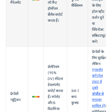
मैनेजमेंट
लो फैट
मैक्सिमम
के लिए
हॉर्मोनल
होल व्हीट
बैलेंस सपोर्ट
वर्जन चुनें
करता है।
या
क्विनोआ
सब्स्टिट्यूट
करें।
प्रेग्नेंसी के
लिए सुरक्षित
लेकिन
सेलेनियम
एनश्योर
(95%
करें होल
DV) फीटल
डाइट में
डेवलपमेंट
दूसरे
सपोर्ट करता
3/4-1
प्रेग्नेंसी
सोर्सेस से
है। फोलेट
कप
न्यूट्रिशन
फाइबर
और B
कुक्ड
शामिल हो
।
विटामिन्स
फोर्टिफाइड