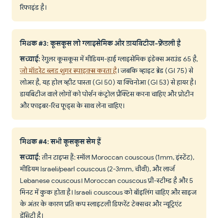
रिफाइंड है।
मिथक #3: कूसकूस लो ग्लाइसेमिक और डायबिटीज-फ्रेंडली है
सच्चाई:
रेगुलर कूसकूस में मीडियम-हाई ग्लाइसेमिक इंडेक्स अराउंड 65 है,
जो मॉडरेट ब्लड शुगर स्पाइक्स करता है
। जबकि व्हाइट ब्रेड (GI 75) से
लोअर है, यह होल व्हीट पास्ता (GI 50) या क्विनोआ (GI 53) से हायर है।
डायबिटीज वाले लोगों को पोर्शन कंट्रोल प्रैक्टिस करना चाहिए और प्रोटीन
और फाइबर-रिच फूड्स के साथ लेना चाहिए।
मिथक #4: सभी कूसकूस सेम हैं
सच्चाई:
तीन टाइप्स हैं: स्मॉल Moroccan couscous (1mm, इंस्टेंट),
मीडियम Israeli/pearl couscous (2-3mm, चीवी), और लार्ज
Lebanese couscous। Moroccan couscous प्री-स्टीम्ड है और 5
मिनट में कुक होता है। Israeli couscous को बॉइलिंग चाहिए और साइज
के अंतर के कारण प्रति कप स्लाइटली डिफरेंट टेक्सचर और न्यूट्रिएंट
डेंसिटी है।