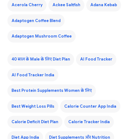
Acerola Cherry
Ackee Saltfish
Adana Kebab
Adaptogen Coffee Blend
Adaptogen Mushroom Coffee
40 साल के Male के लिए Diet Plan
AI Food Tracker
AI Food Tracker India
Best Protein Supplements Women के लिए
Best Weight Loss Pills
Calorie Counter App India
Calorie Deficit Diet Plan
Calorie Tracker India
Diet App India
Diet Supplements और Nutrition