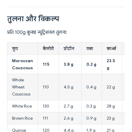
तुलना और विकल्प
प्रति 100g कुक्ड न्यूट्रिशनल तुलना:
फूड
कैलोरी
प्रोटीन
वसा
कार्ब्स
फा
Moroccan
23.5
115
3.8 g
0.2 g
1.
Couscous
g
Whole
Wheat
110
4.5 g
0.4 g
22 g
3.
Couscous
White Rice
130
2.7 g
0.3 g
28 g
0.
Brown Rice
111
2.6 g
0.9 g
23 g
1.
Quinoa
120
4.4 g
1.9 g
21 g
2.