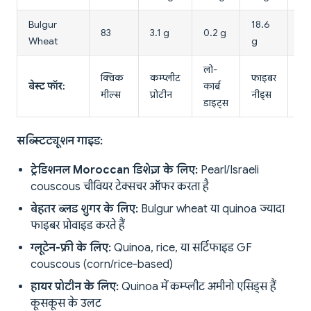
Bulgur
18.6
83
3.1 g
0.2 g
4.
Wheat
g
लो-
ब्
क्विक
कम्प्लीट
फाइबर
बेस्ट फॉर:
कार्ब
शुग
मील्स
प्रोटीन
नीड्स
डाइट्स
कंट
सब्स्टिट्यूशन गाइड:
ट्रेडिशनल Moroccan डिशेज़ के लिए:
Pearl/Israeli
couscous चीवियर टेक्सचर ऑफर करता है
बेहतर ब्लड शुगर के लिए:
Bulgur wheat या quinoa ज्यादा
फाइबर प्रोवाइड करते हैं
ग्लूटेन-फ्री के लिए:
Quinoa, rice, या सर्टिफाइड GF
couscous (corn/rice-based)
हायर प्रोटीन के लिए:
Quinoa में कम्प्लीट अमीनो एसिड्स हैं
कूसकूस के उलट