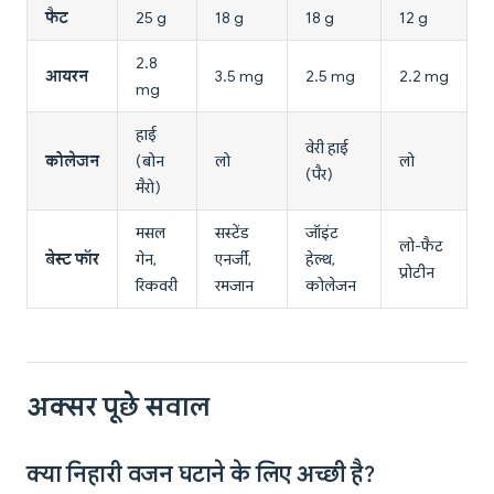
फैट
25 g
18 g
18 g
12 g
2.8
आयरन
3.5 mg
2.5 mg
2.2 mg
mg
हाई
वेरी हाई
कोलेजन
(बोन
लो
लो
(पैर)
मैरो)
मसल
सस्टेंड
जॉइंट
लो-फैट
बेस्ट फॉर
गेन,
एनर्जी,
हेल्थ,
प्रोटीन
रिकवरी
रमजान
कोलेजन
अक्सर पूछे सवाल
क्या निहारी वजन घटाने के लिए अच्छी है?