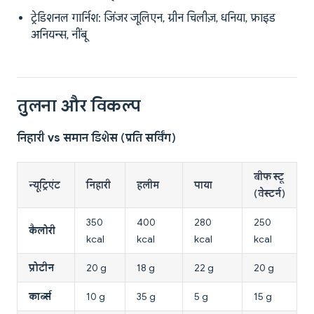
ट्रेडिशनल गार्निश: जिंजर जूलिएन, ग्रीन चिलीज़, धनिया, फ्राइड
अनियन्स, नींबू
तुलना और विकल्प
निहारी vs समान डिशेस (प्रति सर्विंग)
बीफ स्टू
न्यूट्रिएंट
निहारी
हलीम
पाया
(वेस्टर्न)
350
400
280
250
कैलोरी
kcal
kcal
kcal
kcal
प्रोटीन
20 g
18 g
22 g
20 g
कार्ब्स
10 g
35 g
5 g
15 g