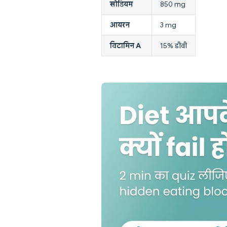
सोडियम
850 mg
आयरन
3 mg
विटामिन A
15% डीवी