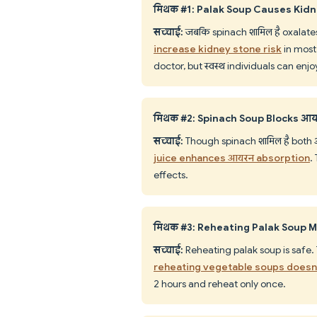
मिथक #1: Palak Soup Causes Kid
सच्चाई:
जबकि spinach शामिल है oxalate
increase kidney stone risk
in most 
doctor, but स्वस्थ individuals can enjo
मिथक #2: Spinach Soup Blocks आ
सच्चाई:
Though spinach शामिल है both
juice enhances आयरन absorption
.
effects.
मिथक #3: Reheating Palak Soup M
सच्चाई:
Reheating palak soup is safe.
reheating vegetable soups doesn'
2 hours and reheat only once.