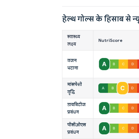
हेल्थ गोल्स के हिसाब से न्यू
स्वास्थ्य
NutriScore
लक्ष्य
वजन
घटाना
मांसपेशी
वृद्धि
डायबिटीज
प्रबंधन
पीसीओएस
प्रबंधन