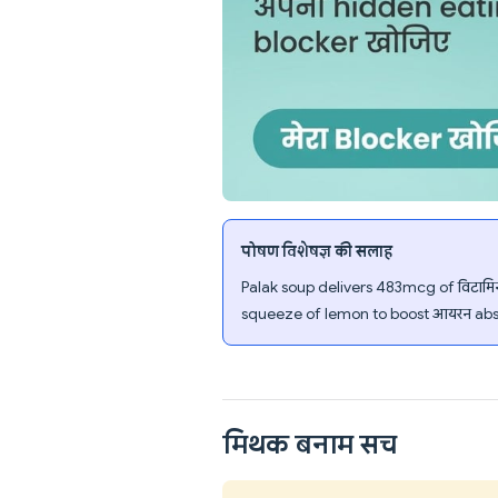
पोषण विशेषज्ञ की सलाह
Palak soup delivers 483mcg of विटामिन K
squeeze of lemon to boost आयरन abso
मिथक बनाम सच