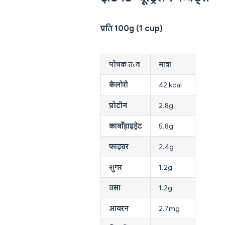
प्रति 100g (1 cup)
पोषक तत्व
मात्रा
कैलोरी
42 kcal
प्रोटीन
2.8g
कार्बोहाइड्रेट
5.8g
फाइबर
2.4g
शुगर
1.2g
वसा
1.2g
आयरन
2.7mg