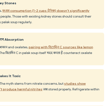
ney Stones
s,
मध्यम consumption (1-2 cups दैनिक) doesn't significantly
people. Those with existing kidney stones should consult their
y palak soup regularly.
यरन Absorption
 आयरन and oxalates,
pairing with विटामिन C sources like lemon
 The विटामिन C in palak soup itself मदद करता है counteract oxalate
akes It Toxic
 The myth stems from nitrate concerns, but
studies show
t produce harmful nitrites
जब stored properly. Refrigerate within