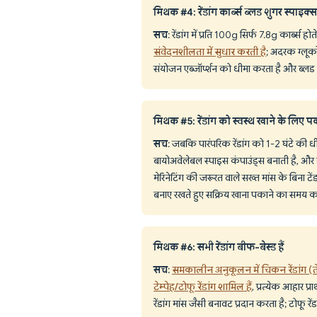
मिथक #4: रेंडांग कार्ब्स ब्लड शुगर स्पाइक्
सच
: रेंडांग में प्रति 100g सिर्फ 7.8g कार्ब
संवेदनशीलता में सुधार करती है
; अदरक ग्लूको
संयोजन एब्जॉर्प्शन को धीमा करता है और ब्लड श
मिथक #5: रेंडांग को स्वस्थ खाने के लिए प
सच
: जबकि पारंपरिक रेंडांग को 1-2 घंटे की धी
बायोअवेलेबल स्पाइस कंपाउंड्स बनाती है, और कै
मेरिनेटिंग की जरूरत वाले सख्त मांस के बिना ट
बनाए रखते हुए सक्रिय खाना पकाने का समय कम
मिथक #6: सभी रेंडांग बीफ-बेस्ड हैं
सच
:
समकालीन अनुकूलन में चिकन रेंडांग (तेज
टेम्पेह/टोफू रेंडांग शामिल हैं
, प्रत्येक आहार 
रेंडांग मांस जैसी बनावट प्रदान करता है; टोफू रेंडा