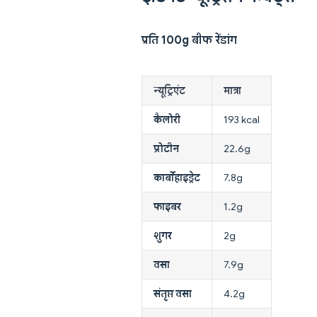
प्रति 100g बीफ रेंडांग
न्यूट्रिएंट
मात्रा
कैलोरी
193 kcal
प्रोटीन
22.6g
कार्बोहाइड्रेट
7.8g
फाइबर
1.2g
शुगर
2g
वसा
7.9g
संतृप्त वसा
4.2g