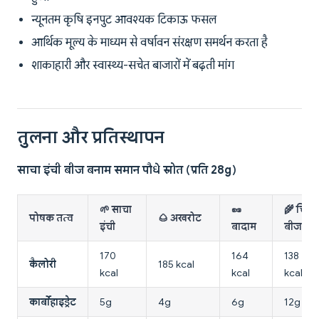
न्यूनतम कृषि इनपुट आवश्यक टिकाऊ फसल
आर्थिक मूल्य के माध्यम से वर्षावन संरक्षण समर्थन करता है
शाकाहारी और स्वास्थ्य-सचेत बाजारों में बढ़ती मांग
तुलना और प्रतिस्थापन
साचा इंची बीज बनाम समान पौधे स्रोत (प्रति 28g)
🌱 साचा
🥜
🌾 चिया
पोषक तत्व
🌰 अखरोट
इंची
बादाम
बीज
170
164
138
कैलोरी
185 kcal
kcal
kcal
kcal
कार्बोहाइड्रेट
5g
4g
6g
12g