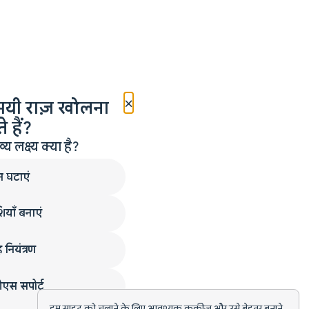
×
मयी राज़ खोलना
 हैं?
लक्ष्य क्या है?
न घटाएं
ियाँ बनाएं
 नियंत्रण
एस सपोर्ट
हम साइट को चलाने के लिए आवश्यक कुकीज़ और उसे बेहतर बनाने