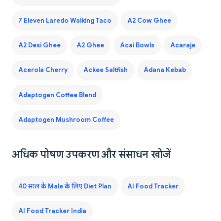
7 Eleven Laredo Walking Taco
A2 Cow Ghee
A2 Desi Ghee
A2 Ghee
Acai Bowls
Acaraje
Acerola Cherry
Ackee Saltfish
Adana Kebab
Adaptogen Coffee Blend
Adaptogen Mushroom Coffee
अधिक पोषण उपकरण और संसाधन खोजें
40 साल के Male के लिए Diet Plan
AI Food Tracker
AI Food Tracker India