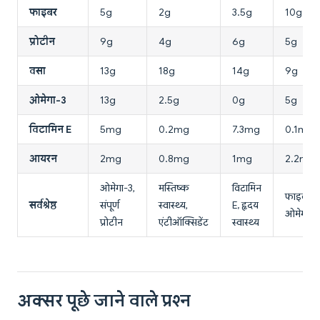
फाइबर
5g
2g
3.5g
10g
प्रोटीन
9g
4g
6g
5g
वसा
13g
18g
14g
9g
ओमेगा-3
13g
2.5g
0g
5g
विटामिन E
5mg
0.2mg
7.3mg
0.1mg
आयरन
2mg
0.8mg
1mg
2.2mg
ओमेगा-3,
मस्तिष्क
विटामिन
फाइबर,
सर्वश्रेष्ठ
संपूर्ण
स्वास्थ्य,
E, हृदय
ओमेगा-3
प्रोटीन
एंटीऑक्सिडेंट
स्वास्थ्य
अक्सर पूछे जाने वाले प्रश्न