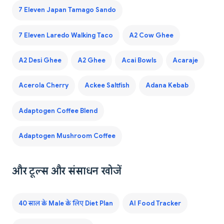
7 Eleven Japan Tamago Sando
7 Eleven Laredo Walking Taco
A2 Cow Ghee
A2 Desi Ghee
A2 Ghee
Acai Bowls
Acaraje
Acerola Cherry
Ackee Saltfish
Adana Kebab
Adaptogen Coffee Blend
Adaptogen Mushroom Coffee
और टूल्स और संसाधन खोजें
40 साल के Male के लिए Diet Plan
AI Food Tracker