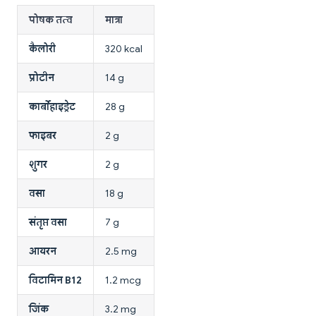
पोषक तत्व
मात्रा
कैलोरी
320 kcal
प्रोटीन
14 g
कार्बोहाइड्रेट
28 g
फाइबर
2 g
शुगर
2 g
वसा
18 g
संतृप्त वसा
7 g
आयरन
2.5 mg
विटामिन B12
1.2 mcg
जिंक
3.2 mg