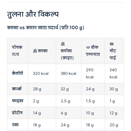
तुलना और विकल्प
समसा vs समान खाद्य पदार्थ (प्रति 100 g)
🥟
🥧
पोषक
🥙 बीफ
🥟 समसा
समोसा
मीट
तत्व
एम्पनाडा
(फ्राइड)
पाई
290
340
कैलोरी
320 kcal
380 kcal
kcal
kcal
कार्ब्स
28 g
32 g
24 g
30 g
फाइबर
2 g
2.5 g
1.5 g
1 g
प्रोटीन
14 g
6 g
10 g
12 g
वसा
18 g
24 g
18 g
20 g