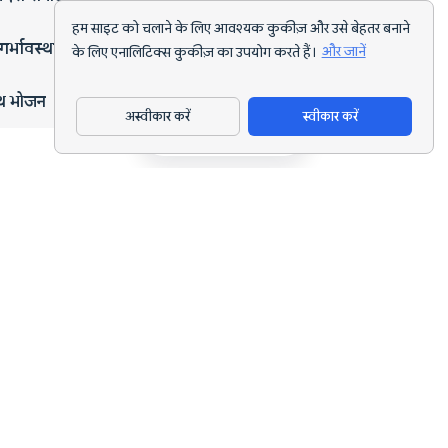
हम साइट को चलाने के लिए आवश्यक कुकीज़ और उसे बेहतर बनाने
गर्भावस्था
के लिए एनालिटिक्स कुकीज़ का उपयोग करते हैं।
और जानें
्थ भोजन
अस्वीकार करें
स्वीकार करें
ऐप डाउनलोड करें
हर लक्ष्य के लिए AI पोषण ट्रैकिंग और डाइट प्लानिंग।
support@nutriscan.app
विशेषताएँ
मील स्कैनर
डाइट प्लान