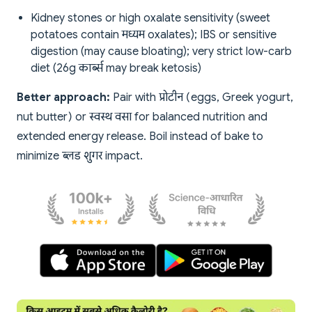
Kidney stones or high oxalate sensitivity (sweet
potatoes contain मध्यम oxalates); IBS or sensitive
digestion (may cause bloating); very strict low-carb
diet (26g कार्ब्स may break ketosis)
Better approach:
Pair with प्रोटीन (eggs, Greek yogurt,
nut butter) or स्वस्थ वसा for balanced nutrition and
extended energy release. Boil instead of bake to
minimize ब्लड शुगर impact.