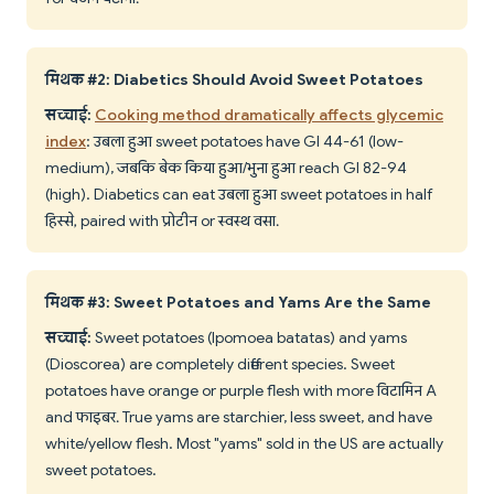
मिथक #2: Diabetics Should Avoid Sweet Potatoes
सच्चाई:
Cooking method dramatically affects glycemic
index
: उबला हुआ sweet potatoes have GI 44-61 (low-
medium), जबकि बेक किया हुआ/भुना हुआ reach GI 82-94
(high). Diabetics can eat उबला हुआ sweet potatoes in half
हिस्से, paired with प्रोटीन or स्वस्थ वसा.
मिथक #3: Sweet Potatoes and Yams Are the Same
सच्चाई:
Sweet potatoes (Ipomoea batatas) and yams
(Dioscorea) are completely different species. Sweet
potatoes have orange or purple flesh with more विटामिन A
and फाइबर. True yams are starchier, less sweet, and have
white/yellow flesh. Most "yams" sold in the US are actually
sweet potatoes.