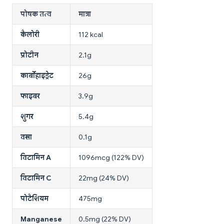
पोषक तत्व
मात्रा
कैलोरी
112 kcal
प्रोटीन
2.1g
कार्बोहाइड्रेट
26g
फाइबर
3.9g
शुगर
5.4g
वसा
0.1g
विटामिन A
1096mcg (122% DV)
विटामिन C
22mg (24% DV)
पोटैशियम
475mg
Manganese
0.5mg (22% DV)