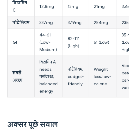
विटामिन
12.8mg
13mg
21mg
3.6mg
C
पोटैशियम
337mg
379mg
284mg
235mg
44-61
35-92
82-111
GI
(Low-
51 (Low)
(Low-
(High)
Medium)
High)
विटामिन A
Vision,
needs,
पोटैशियम,
Weight
सबसे
beta-
गर्भावस्था,
budget-
loss, low-
अच्छा
carote
balanced
friendly
calorie
variety
energy
अक्सर पूछे सवाल