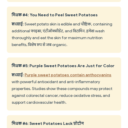
मिथक #4: You Need to Peel Sweet Potatoes
सच्चाई:
Sweet potato skin is edible and पौष्टिक, containing
additional फाइबर, एंटीऑक्सीडेंट, and विटामिन. हमेशा wash
thoroughly and eat the skin for maximum nutrition
benefits, विशेष रूप से जब organic.
मिथक #5: Purple Sweet Potatoes Are Just for Color
सच्चाई:
Purple sweet potatoes contain anthocyanins
with powerful antioxidant and anti-inflammatory
properties. Studies show these compounds may protect
against colorectal cancer, reduce oxidative stress, and
support cardiovascular health.
मिथक #6: Sweet Potatoes Lack प्रोटीन