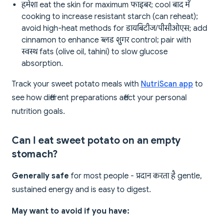
हमेशा eat the skin for maximum फाइबर; cool बाद में
cooking to increase resistant starch (can reheat);
avoid high-heat methods for डायबिटीज/पीसीओएस; add
cinnamon to enhance ब्लड शुगर control; pair with
स्वस्थ fats (olive oil, tahini) to slow glucose
absorption.
Track your sweet potato meals with
NutriScan app
to
see how different preparations affect your personal
nutrition goals.
Can I eat sweet potato on an empty
stomach?
Generally safe
for most people - प्रदान करता है gentle,
sustained energy and is easy to digest.
May want to avoid if you have: