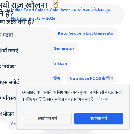
×
मयी राज़ खोलना
Indian Food Calorie Calculator - भारतीय खाने के लिए तुरंत
 हैं?
Nutrition Facts — 2026
लक्ष्य क्या है?
Keto Diet Plan India
Keto Grocery List Generator
न घटाएं
Monthly Grocery List Generator
ियाँ बनाएं
Muscle Gain के लिए NutriScan
 नियंत्रण
NutriScan Diabetes के लिए
NutriScan PCOS के लिए
एस सपोर्ट
हम साइट को चलाने के लिए आवश्यक कुकीज़ और उसे बेहतर बनाने
NutriScan Pregnancy के लिए
गर्भावस्था
के लिए एनालिटिक्स कुकीज़ का उपयोग करते हैं।
और जानें
NutriScan Weight Loss के लिए
Nutrition Tracker India
्थ भोजन
अस्वीकार करें
स्वीकार करें
ऐप डाउनलोड करें
Second Trimester Protein Guide