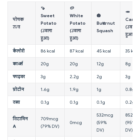
🍠
🥔
🥕
Sweet
White
🎃
पोषक
Carro
Potato
Potato
Butternut
तत्व
(उबला
(उबला
(उबला
Squash
हुआ)
हुआ)
हुआ)
कैलोरी
86 kcal
87 kcal
45 kcal
35 kcal
कार्ब्स
20g
20g
12g
8g
फाइबर
3g
2.2g
2g
3g
प्रोटीन
1.6g
1.9g
1g
0.8g
वसा
0.1g
0.1g
0.1g
0.2g
532mcg
852mc
विटामिन
709mcg
0mcg
(59%
(95%
A
(79% DV)
DV)
DV)