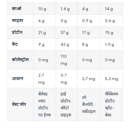
कार्ब्स
10 g
1.4 g
4 g
14 g
फाइबर
6 g
0 g
0.9 g
0.6 g
प्रोटीन
21 g
37 g
17 g
75 g
फैट
9 g
42 g
8 g
1.9 g
110
कोलेस्ट्रॉल
0 mg
0 mg
0 mg
mg
2.7
0.7
आयरन
2.7 mg
5.2 mg
mg
mg
बैलेंस्ड
हाई
मैक्सिमम
लो
प्लांट
प्रोटीन,
प्रोटीन,
बेस्ट फॉर
कैलोरी,
प्रोटीन,
कीटो
व्हीट-
वर्सेटाइल
गट हेल्थ
डाइट्स
बेस्ड