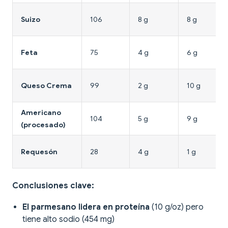
Suizo
106
8 g
8 g
Feta
75
4 g
6 g
Queso Crema
99
2 g
10 g
Americano
104
5 g
9 g
(procesado)
Requesón
28
4 g
1 g
Conclusiones clave:
El parmesano lidera en proteína
(10 g/oz) pero
tiene alto sodio (454 mg)