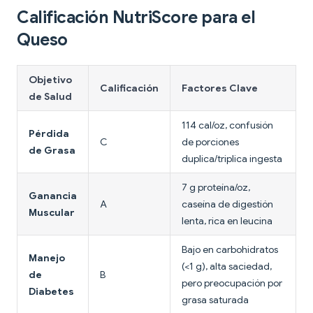
Calificación NutriScore para el
Queso
Objetivo
Calificación
Factores Clave
de Salud
114 cal/oz, confusión
Pérdida
C
de porciones
de Grasa
duplica/triplica ingesta
7 g proteína/oz,
Ganancia
A
caseína de digestión
Muscular
lenta, rica en leucina
Bajo en carbohidratos
Manejo
(<1 g), alta saciedad,
de
B
pero preocupación por
Diabetes
grasa saturada