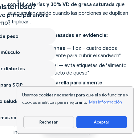
con
114 calorías y 30% VD de grasa saturada
que
isterioso?
se acumulan rápido cuando las porciones se duplican
vo principal ahora
o triplican.
mo?
Recomendaciones basadas en evidencia:
 de peso
✅
Mide las porciones
— 1 oz = cuatro dados
 músculo
apilados, no "suficiente para cubrir el sándwich"
✅
Elige queso real
— evita etiquetas de "alimento
r diabetes
de queso" o "producto de queso"
✅
Opta por mozzarella parcialmente
 para SOP
descremada
para menos calorías (72 vs. 114 por
Usamos cookies necesarias para que el sitio funcione y
oz)
 saludable
cookies analíticas para mejorarlo.
Más información
✅
Combina con granos integrales o verduras
para moderar respuesta de azúcar en sangre
más sano
Rechazar
Aceptar
✅
Considera variedades curadas
si eres
Descargar app
intolerante a la lactosa (cheddar, parmesano, suizo)