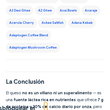
A2 Desi Ghee
A2 Ghee
Acai Bowls
Acaraje
Acerola Cherry
Ackee Saltfish
Adana Kebab
Adaptogen Coffee Blend
Adaptogen Mushroom Coffee
La Conclusión
El queso
no es un villano ni un superalimento
— es
una
fuente láctea rica en nutrientes
que ofrece
7 g
×
sbloquear el
de proteína y 20% del calcio diario por onza
, pero