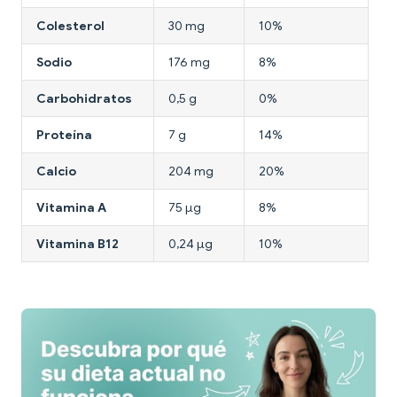
Colesterol
30 mg
10%
Sodio
176 mg
8%
Carbohidratos
0,5 g
0%
Proteína
7 g
14%
Calcio
204 mg
20%
Vitamina A
75 µg
8%
Vitamina B12
0,24 µg
10%