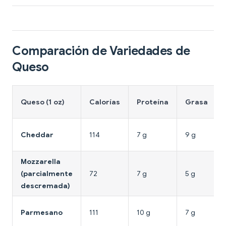
Comparación de Variedades de
Queso
Queso (1 oz)
Calorías
Proteína
Grasa
Cheddar
114
7 g
9 g
Mozzarella
(parcialmente
72
7 g
5 g
descremada)
Parmesano
111
10 g
7 g