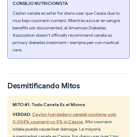
CONSEJO NUTRICIONISTA
Ceylon canela es safer for diario usar que Cassia due to
muy bajo coumarin content. Mientras azúcar en sangre
benefits son documented, el American Diabetes
Association doesn't officially recommend canela as
primary diabetes treatment—siempre pair con medical
care.
Desmitificando Mitos
MITO #1: Todo Canela Es el Mismo
VERDAD
:
Ceylon (verdadero canela) contiene solo
0.004% coumarin vs 5% in Cassia
. Alto coumarin
intake puede cause liver damage. La mayoría
supermarket canela es Cassia. For diario usar over 1 tsp,