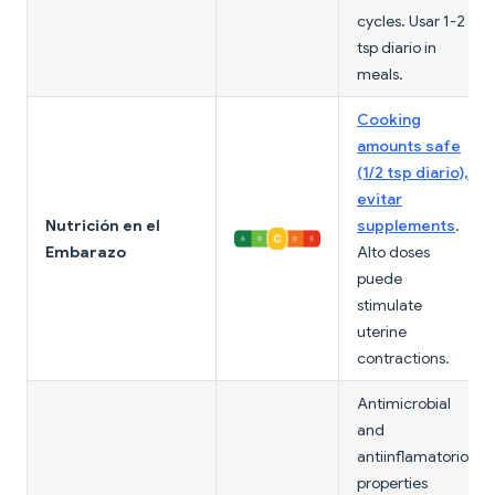
cycles. Usar 1-2
tsp diario in
meals.
Cooking
amounts safe
(1/2 tsp diario),
evitar
Nutrición en el
supplements
.
Embarazo
Alto doses
puede
stimulate
uterine
contractions.
Antimicrobial
and
antiinflamatorio
properties