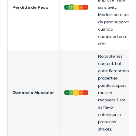
improve insulin
Pérdida de Peso
sensitivity.
Modest pérdida
de peso support
cuando
combined con
diet.
No proteínas
content, but
antiinflamatorio
properties
puede support
Ganancia Muscular
muscle
recovery. Usar
as flavor
enhancer in
proteínas
shakes.