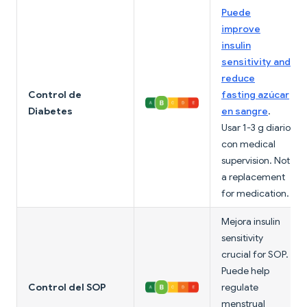
Puede
improve
insulin
sensitivity and
reduce
Control de
fasting azúcar
Diabetes
en sangre
.
Usar 1-3 g diario
con medical
supervision. Not
a replacement
for medication.
Mejora insulin
sensitivity
crucial for SOP.
Puede help
Control del SOP
regulate
menstrual