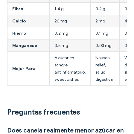
Fibra
1.4 g
0.2 g
0.5 
Calcio
26 mg
2 mg
4 m
Hierro
0.2 mg
0.1 mg
0.1 
Manganese
0.5 mg
0.03 mg
0.1 
Azúcar en
Nausea
War
sangre,
relief,
desse
Mejor Para
antiinflamatorio,
salud
slee
sweet dishes
digestiva
supp
Preguntas frecuentes
Does canela realmente menor azúcar en