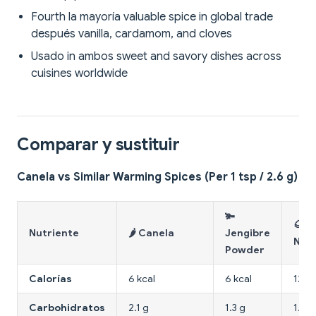
Fourth la mayoría valuable spice in global trade
después vanilla, cardamom, and cloves
Usado in ambos sweet and savory dishes across
cuisines worldwide
Comparar y sustituir
Canela vs Similar Warming Spices (Per 1 tsp / 2.6 g)
🫚
🌰
Nutriente
🌶️ Canela
Jengibre
Nut
Powder
Calorías
6 kcal
6 kcal
12 kc
Carbohidratos
2.1 g
1.3 g
1.1 g