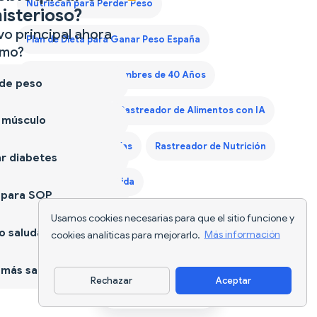
Nutriscan para Perder Peso
isterioso?
vo principal ahora
Plan de Dieta para Ganar Peso España
mo?
Plan de Dieta para Hombres de 40 Años
 de peso
Plan Dieta Keto
Rastreador de Alimentos con IA
 músculo
Rastreador de Calorías
Rastreador de Nutrición
r diabetes
Seguimiento de Comida
 para SOP
Usamos cookies necesarias para que el sitio funcione y
 saludable
cookies analíticas para mejorarlo.
Más información
más sano
Rechazar
Aceptar
Descargar app