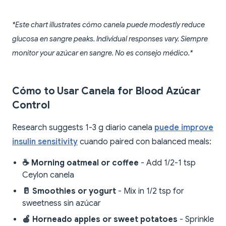
*Este chart illustrates cómo canela puede modestly reduce
glucosa en sangre peaks. Individual responses vary. Siempre
monitor your azúcar en sangre. No es consejo médico.*
Cómo to Usar Canela for Blood Azúcar
Control
Research suggests 1-3 g diario canela
puede improve
insulin sensitivity
cuando paired con balanced meals:
☕ Morning oatmeal or coffee
- Add 1/2-1 tsp
Ceylon canela
🥛 Smoothies or yogurt
- Mix in 1/2 tsp for
sweetness sin azúcar
🍎 Horneado apples or sweet potatoes
- Sprinkle