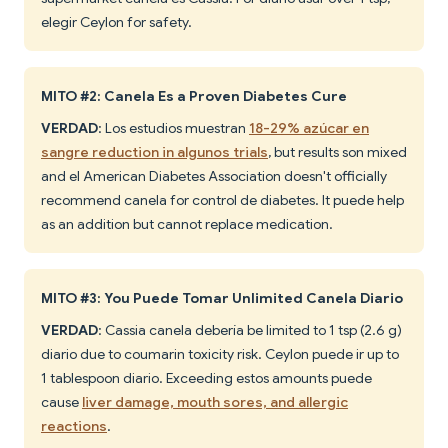
elegir Ceylon for safety.
MITO #2: Canela Es a Proven Diabetes Cure
VERDAD
: Los estudios muestran
18-29% azúcar en
sangre reduction in algunos trials
, but results son mixed
and el American Diabetes Association doesn't officially
recommend canela for control de diabetes. It puede help
as an addition but cannot replace medication.
MITO #3: You Puede Tomar Unlimited Canela Diario
VERDAD
: Cassia canela debería be limited to 1 tsp (2.6 g)
diario due to coumarin toxicity risk. Ceylon puede ir up to
1 tablespoon diario. Exceeding estos amounts puede
cause
liver damage, mouth sores, and allergic
reactions
.