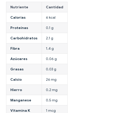
Nutriente
Cantidad
Calorías
6 kcal
Proteínas
0.1 g
Carbohidratos
2.1 g
Fibra
1.4 g
Azúcares
0.06 g
Grasas
0.03 g
Calcio
26 mg
Hierro
0.2 mg
Manganese
0.5 mg
Vitamina K
1 mcg