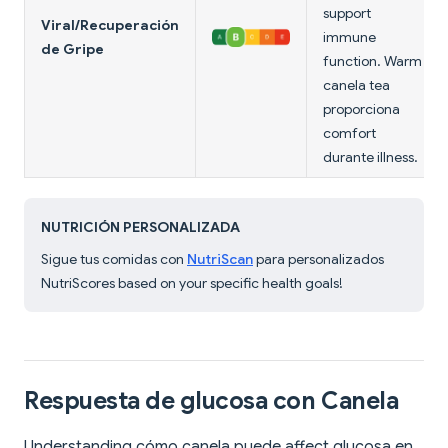
support
Viral/Recuperación
immune
de Gripe
function. Warm
canela tea
proporciona
comfort
durante illness.
NUTRICIÓN PERSONALIZADA
Sigue tus comidas con
NutriScan
para personalizados
NutriScores based on your specific health goals!
Respuesta de glucosa con Canela
Understanding cómo canela puede affect glucosa en