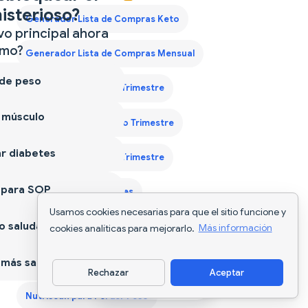
isterioso?
Generador Lista de Compras Keto
vo principal ahora
mo?
Generador Lista de Compras Mensual
 de peso
Guía Proteína Primer Trimestre
 músculo
Guía Proteína Segundo Trimestre
r diabetes
Guía Proteína Tercer Trimestre
 para SOP
Nutriscan para Diabetes
Usamos cookies necesarias para que el sitio funcione y
 saludable
Nutriscan para el Embarazo
Nutriscan para el SOP
cookies analíticas para mejorarlo.
Más información
más sano
Nutriscan para Ganar Músculo
Rechazar
Aceptar
Descargar app
Nutriscan para Perder Peso