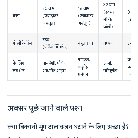
32 ग्राम
30 ग्राम
16 ग्राम
(स्वस्थ
8 ग्राम
वसा
(ज्यादातर
(ज्यादातर
मोनो/
(असंतृप
असंतृप्त)
असंतृप्त)
पॉली)
उच्च
पॉलीफेनॉल
बहुत उच्च
मध्यम
उच्च
(एंटीऑक्सिडेंट)
फाइबर,
वजन
के लिए
मांसपेशी, पौधे-
ऊर्जा,
मधुमेह
घटाना,
सर्वश्रेष्ठ
आधारित आहार
परिपूर्णता
प्रबंधन
फाइब
अक्सर पूछे जाने वाले प्रश्न
क्या बिकानो मूंग दाल वजन घटाने के लिए अच्छा है?