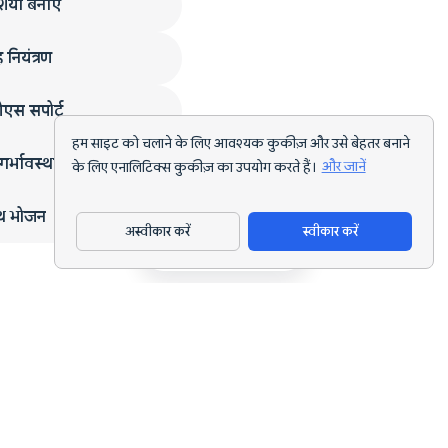
ियाँ बनाएं
 नियंत्रण
एस सपोर्ट
हम साइट को चलाने के लिए आवश्यक कुकीज़ और उसे बेहतर बनाने
गर्भावस्था
के लिए एनालिटिक्स कुकीज़ का उपयोग करते हैं।
और जानें
्थ भोजन
अस्वीकार करें
स्वीकार करें
ऐप डाउनलोड करें
हर लक्ष्य के लिए AI पोषण ट्रैकिंग और डाइट प्लानिंग।
support@nutriscan.app