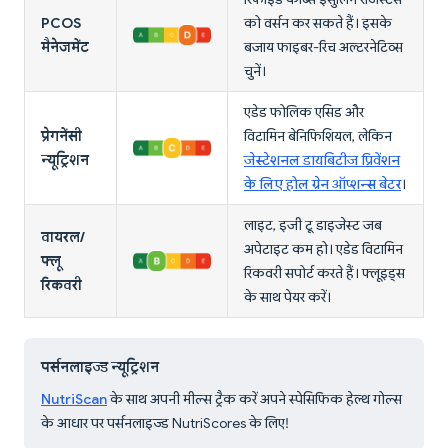
PCOS
को वर्सन कर सकते हैं। इसके
मैनेजमेंट
बजाय फाइबर-रिच अल्टरनेटिव्स
चुनें।
एडेड फोलिक एसिड और
प्रेगनेंसी
विटामिन बेनिफिशियल, लेकिन
न्यूट्रिशन
जेस्टेशनल डायबिटीज प्रिवेंशन
के लिए होल ग्रेन ऑप्शन्स बेटर
।
लाइट, इजी टू डाइजेस्ट जब
वायरल/
अपेटाइट कम हो। एडेड विटामिन
फ्लू
रिकवरी सपोर्ट करते हैं। फ्लूइड्स
रिकवरी
के साथ पेयर करें।
पर्सनलाइज्ड न्यूट्रिशन
NutriScan
के साथ अपनी मील्स ट्रैक करें अपने स्पेसिफिक हेल्थ गोल्स
के आधार पर पर्सनलाइज्ड NutriScores के लिए!