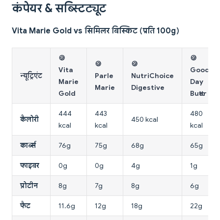
कंपेयर & सब्स्टिट्यूट
Vita Marie Gold vs सिमिलर बिस्किट (प्रति 100g)
🍪
🍪
🍪
🍪
Vita
Good
न्यूट्रिएंट
Parle
NutriChoice
Marie
Day
Marie
Digestive
Gold
Butter
444
443
480
कैलोरी
450 kcal
kcal
kcal
kcal
कार्ब्स
76g
75g
68g
65g
फाइबर
0g
0g
4g
1g
प्रोटीन
8g
7g
8g
6g
फैट
11.6g
12g
18g
22g