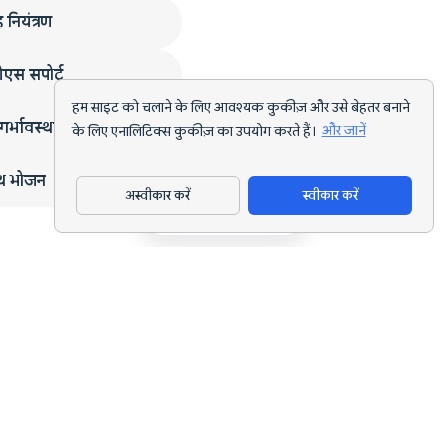
 नियंत्रण
एस सपोर्ट
हम साइट को चलाने के लिए आवश्यक कुकीज़ और उसे बेहतर बनाने
गर्भावस्था
के लिए एनालिटिक्स कुकीज़ का उपयोग करते हैं।
और जानें
्थ भोजन
अस्वीकार करें
स्वीकार करें
ऐप डाउनलोड करें
हर लक्ष्य के लिए AI पोषण ट्रैकिंग और डाइट प्लानिंग।
support@nutriscan.app
विशेषताएँ