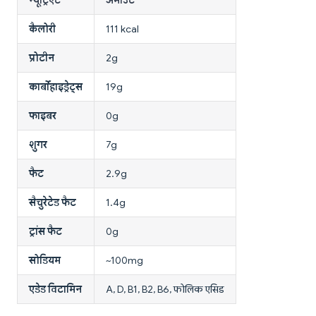
कैलोरी
111 kcal
प्रोटीन
2g
कार्बोहाइड्रेट्स
19g
फाइबर
0g
शुगर
7g
फैट
2.9g
सैचुरेटेड फैट
1.4g
ट्रांस फैट
0g
सोडियम
~100mg
एडेड विटामिन
A, D, B1, B2, B6, फोलिक एसिड